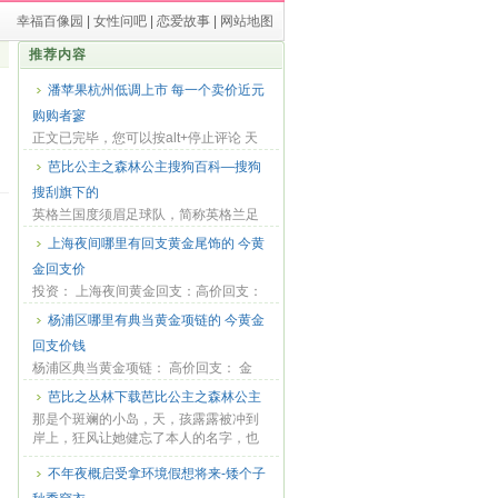
幸福百像园
|
女性问吧
|
恋爱故事
|
网站地图
推荐内容
潘苹果杭州低调上市 每一个卖价近元
购购者寥
正文已完毕，您可以按alt+停止评论 天
水是甘肃果业商业的重点地域，由于产
芭比公主之森林公主搜狗百科—搜狗
业不蓬勃，...
搜刮旗下的
英格兰国度须眉足球队，简称英格兰足
球队，是代表英格兰列席足球赛事的球
上海夜间哪里有回支黄金尾饰的 今黄
队，如天下杯...
金回支价
投资： 上海夜间黄金回支：高价回支：
金条、金币、铂金、钻石、铂金钻戒，K
杨浦区哪里有典当黄金项链的 今黄金
金、K金、K...
回支价钱
杨浦区典当黄金项链： 高价回支： 金
条、金币、铂金、钻石、铂金钻戒，K
芭比之丛林下载芭比公主之森林公主
金、K金、K金...
那是个斑斓的小岛，天，孩露露被冲到
岸上，狂风让她健忘了本人的名字，也
健忘了本人的...
不年夜概启受拿环境假想将来-矮个子