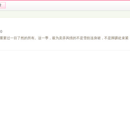
：
0
重要过一目了然的所有。这一季，最为卖弄风情的不是雪纺连身裙，不是脚踝处束紧