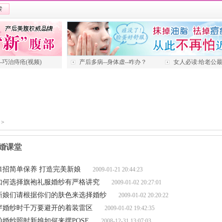
---巧治痔疮(视频)
产后多病--身体虚--咋办？
女人必读:给老公
>
婚课堂
11招简单保养 打造完美新娘
2009-01-21 20:44:23
如何选择旗袍礼服婚纱有严格讲究
2009-01-02 20:27:01
新娘们请根据你们的肤色来选择婚纱
2009-01-02 20:20:22
穿婚纱时千万要避开的着装雷区
2009-01-02 19:42:35
拍婚纱照时新娘如何来摆POSE
2008-12-31 13:07:03