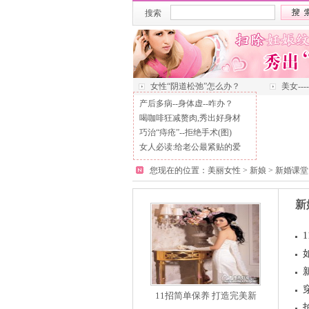
搜索
女性“阴道松弛”怎么办？
美女--
产后多病--身体虚--咋办？
喝咖啡狂减赘肉,秀出好身材
巧治“痔疮”--拒绝手术(图)
女人必读:给老公最紧贴的爱
您现在的位置：
美丽女性
>
新娘
>
新婚课堂
新
11招简单保养 打造完美新