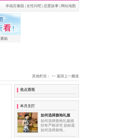
幸福百像园
|
女性问吧
|
恋爱故事
|
网站地图
最紧贴
其他栏目：
<< 返回上一频道
焦点透视
本月主打
如何选择旗袍礼服
如何选择旗袍礼服婚
纱有严格讲究 副标题
如何选择旗袍...