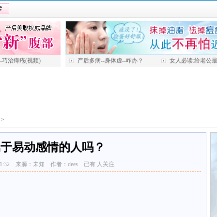
---巧治痔疮(视频)
产后多病--身体虚--咋办？
女人必读:给老公
>
属于易动感情的人吗？
14 11:32 来源：未知 作者：dees 已有
人关注