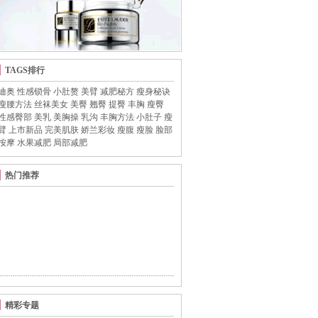
TAGS排行
迪奥
性感锁骨
小肚赘
美臂
减肥秘方
瘦身秘诀
瘦腰方法
丝袜美女
美臀
翘臀
提臀
丰胸
瘦臀
性感臀部
美乳
美胸操
乳沟
丰胸方法
小肚子
瘦
臂
上市新品
完美肌肤
娇兰彩妆
瘦腹
瘦脸
脸部
按摩
水果减肥
局部减肥
热门推荐
精彩专题