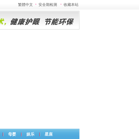
繁體中文
安全期检测
收藏本站
母婴
娱乐
星座