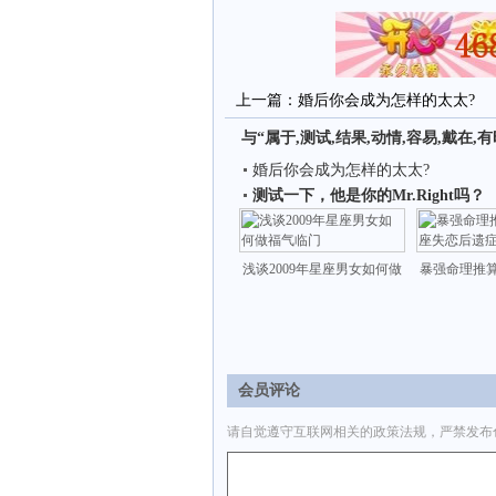
上一篇：
婚后你会成为怎样的太太?
与“属于,测试,结果,动情,容易,戴在,
婚后你会成为怎样的太太?
测试一下，他是你的Mr.Right吗？
浅谈2009年星座男女如何做
暴强命理推算
会员评论
请自觉遵守互联网相关的政策法规，严禁发布