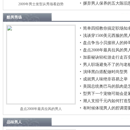
摒弃男人保养的五大陈旧
2009年男士发型从秀场看趋势
酷男秀场
简单四招教你搞定职场知
浅谈穿1500美元西服的
盘点争当小贝接班人的帅
盘点2008年最具拉风的男
加薪秘诀轻松游走行走百
男人职场避免不了的与老
演绎黑白搭配做时尚型男
成就男人味绝非容易之举
美国总统奥巴马的肌肉是
型男下一个宠物可能会是
潮人支招千元内如何打造
有时候体现男人的腔调需
盘点2008年最具拉风的男人
品味男人