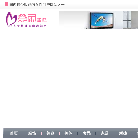
国内最受欢迎的女性门户网站之一
首页
服饰
美容
美体
奢品
家居
新娘