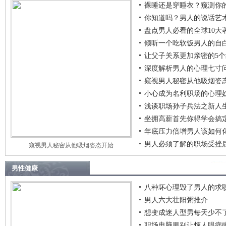
裸睡还是穿睡衣？窥测你
你知道吗？男人的说话艺
盘点男人必看的全球10大
倾听一个吃软饭男人的自
让父子关系更加亲密的5个
深度解析男人的心理七寸
窥视男人秘密从他吸烟姿
小心成为名利职场的心理
浅谈职场孙子兵法之新人
坐拥高薪首先你得学会搞
年底压力倍增男人该如何
男人必须了解的职场受挫
窥视男人秘密从他吸烟姿态开始
男性健康
八种坏心理毁了男人的求
男人六大壮阳粥推介
想变成迷人型男每天少不
职场电脑男别让烦人眼病