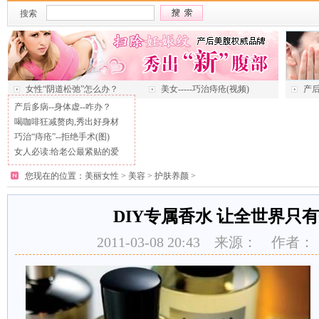
搜索
女性“阴道松弛”怎么办？
美女-----巧治痔疮(视频)
产后
产后多病--身体虚--咋办？
喝咖啡狂减赘肉,秀出好身材
巧治“痔疮”--拒绝手术(图)
女人必读:给老公最紧贴的爱
您现在的位置：
美丽女性
>
美容
>
护肤养颜
>
DIY专属香水 让全世界只
2011-03-08 20:43 来源： 作