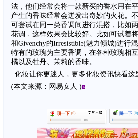
法，他们经常会将一款新买的香水用在
产生的香味经常会迸发出奇妙的火花。
可尝试在同一类香调间进行混搭，比如
花调，这样效果会比较好。比如可试着将Lacos
和Givenchy的Irresistible(魅力倾
特有的玫瑰为主要香调，在各种玫瑰相
橘以及牡丹、茉莉的香味。
化妆让你更迷人，更多化妆资讯快看这里
(本文来源：网易女人 )
(0)
(0)
顶一下
踩一下
0%