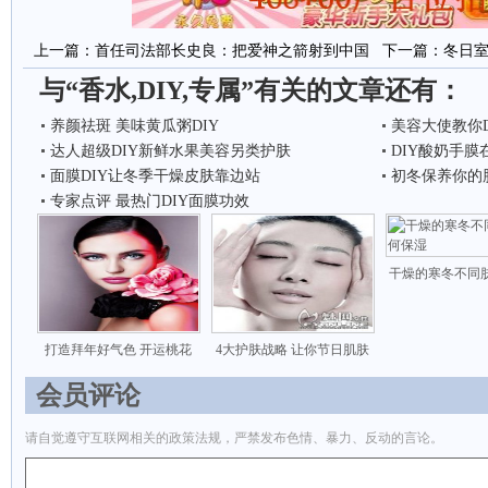
上一篇：
首任司法部长史良：把爱神之箭射到中国
下一篇：
冬日
与“香水,DIY,专属”有关的文章还有：
养颜祛斑 美味黄瓜粥DIY
美容大使教你D
达人超级DIY新鲜水果美容另类护肤
DIY酸奶手
面膜DIY让冬季干燥皮肤靠边站
初冬保养你的
专家点评 最热门DIY面膜功效
干燥的寒冬不同
打造拜年好气色 开运桃花
4大护肤战略 让你节日肌肤
会员评论
请自觉遵守互联网相关的政策法规，严禁发布色情、暴力、反动的言论。