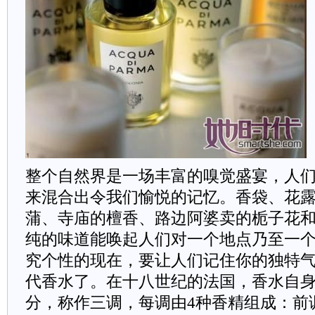
整个自然界是一场丰富的嗅觉盛宴，人
来混合出令我们愉悦的记忆。香袋、花
蒲、寺庙的檀香、路边阿婆卖的栀子花
纯的味道能唤起人们对一个地点乃至一
究个性的现在，要让人们记住你的独特
代香水了。在十八世纪的法国，香水自
分，称作三调，每调由4种香精组成：前