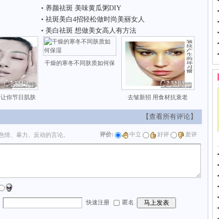
养颜祛斑 美味黄瓜粥DIY
祛斑美白4招轻松做时尚美丽女人
美白祛斑 想做美女高人有方法
干燥的寒冬不同肤质如何保
 让你节日肌肤
去皱新招 用食材抗衰老
【查看所有评论】
评价:
中立
好评
差评
色情、暴力、反动的言论。
：
快速注册
匿名