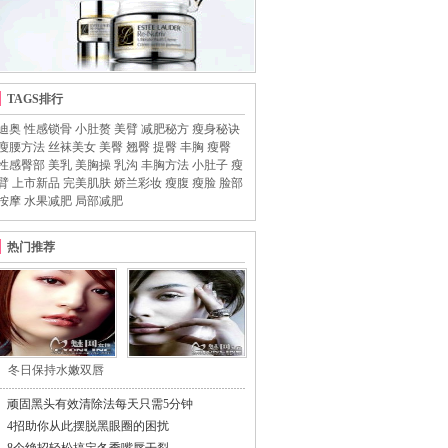
TAGS排行
迪奥
性感锁骨
小肚赘
美臂
减肥秘方
瘦身秘诀
瘦腰方法
丝袜美女
美臀
翘臀
提臀
丰胸
瘦臀
性感臀部
美乳
美胸操
乳沟
丰胸方法
小肚子
瘦
臂
上市新品
完美肌肤
娇兰彩妆
瘦腹
瘦脸
脸部
按摩
水果减肥
局部减肥
热门推荐
冬日保持水嫩双唇
顽固黑头有效清除法每天只需5分钟
4招助你从此摆脱黑眼圈的困扰