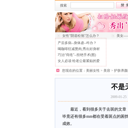
搜索
女性“阴道松弛”怎么办？
美女--
产后多病--身体虚--咋办？
喝咖啡狂减赘肉,秀出好身材
巧治“痔疮”--拒绝手术(图)
女人必读:给老公最紧贴的爱
您现在的位置：
美丽女性
>
美容
>
护肤养颜
不是
2009-01
最近，看到很多关于去斑的文章，
毕竟还有很多mm都在受着斑点的困
成效。