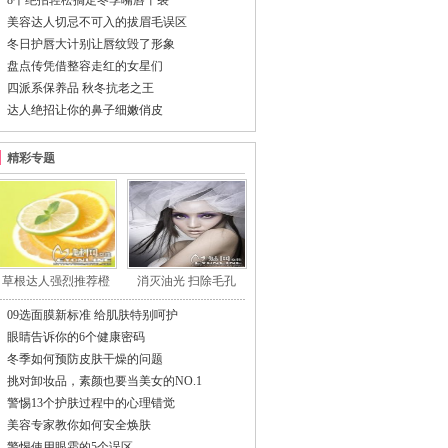
8个绝招轻松搞定冬季嘴唇干裂
美容达人切忌不可入的拔眉毛误区
冬日护唇大计别让唇纹毁了形象
盘点传凭借整容走红的女星们
四派系保养品 秋冬抗老之王
达人绝招让你的鼻子细嫩俏皮
精彩专题
草根达人强烈推荐橙
消灭油光 扫除毛孔
09选面膜新标准 给肌肤特别呵护
眼睛告诉你的6个健康密码
冬季如何预防皮肤干燥的问题
挑对卸妆品，素颜也要当美女的NO.1
警惕13个护肤过程中的心理错觉
美容专家教你如何安全焕肤
警惕使用眼霜的5个误区