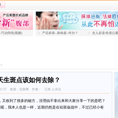
---巧治痔疮(视频)
产后多病--身体虚--咋办？
女人必读:给老公
>
天生斑点该如何去除？
-25 11:57 来源：互联网 作者： 已有
人关注
又收到了很多的秘方，没理由不拿出来和大家分享一下的是吧？
扰呢，我本人也是一样，近期仍然是在祛斑奋战中，不过已经小有