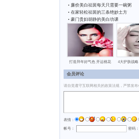
廉价美白祛斑每天只需要一碗粥
在家轻松祛斑的三条绝妙土方
豪门贵妇胡静的美白功课
打造拜年好气色 开运桃花
4大护肤战略
会员评论
请自觉遵守互联网相关的政策法规，严禁发布
表情：
帐号：
密码