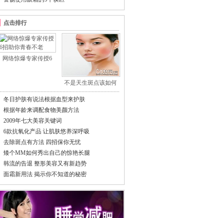
点击排行
网络惊爆专家传授6
不是天生斑点该如何
冬日护肤有说法根据血型来护肤
根据年龄来调配食物美颜方法
2009年七大美容关键词
6款抗氧化产品 让肌肤悠养深呼吸
去除斑点有方法 四招保你无忧
矮个MM如何秀出自己的惊艳长腿
韩流的告退 整形美容又有新趋势
面霜新用法 揭示你不知道的秘密