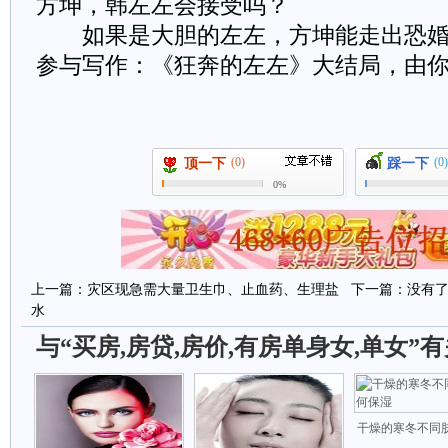
方坤，韩左左会接受吗？
如果是大胆的左左，方坤能走出恐
参与写作：《狂奔的左左》大结局，由
(0)
(0)
顶一下
踩一下
0%
上一篇：
灾区现急需大量卫生巾、止血药、生理盐
下一篇：没有
水
与“买房,房贷,房价,有房单身女,单女”
干燥的寒冬不同