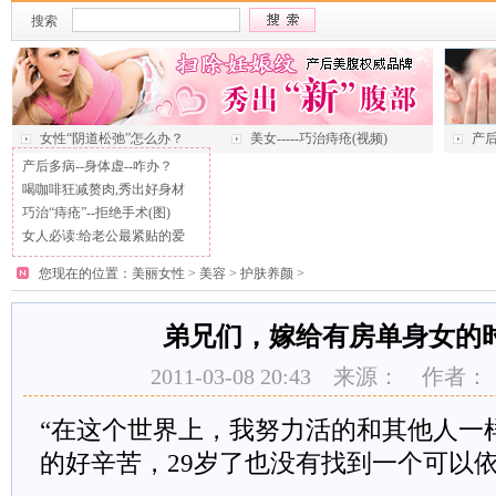
搜索
女性“阴道松弛”怎么办？
美女-----巧治痔疮(视频)
产后
产后多病--身体虚--咋办？
喝咖啡狂减赘肉,秀出好身材
巧治“痔疮”--拒绝手术(图)
女人必读:给老公最紧贴的爱
您现在的位置：
美丽女性
>
美容
>
护肤养颜
>
弟兄们，嫁给有房单身女的
2011-03-08 20:43 来源： 作
“在这个世界上，我努力活的和其他人一
的好辛苦，29岁了也没有找到一个可以