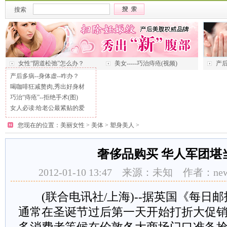
搜索
女性“阴道松弛”怎么办？
美女-----巧治痔疮(视频)
产后
产后多病--身体虚--咋办？
喝咖啡狂减赘肉,秀出好身材
巧治“痔疮”--拒绝手术(图)
女人必读:给老公最紧贴的爱
您现在的位置：
美丽女性
>
美体
>
塑身美人
>
奢侈品购买 华人军团堪
2012-01-10 13:47 来源：未知 作者：ne
(联合电讯社/上海)--据英国《每日
通常在圣诞节过后第一天开始打折大促销