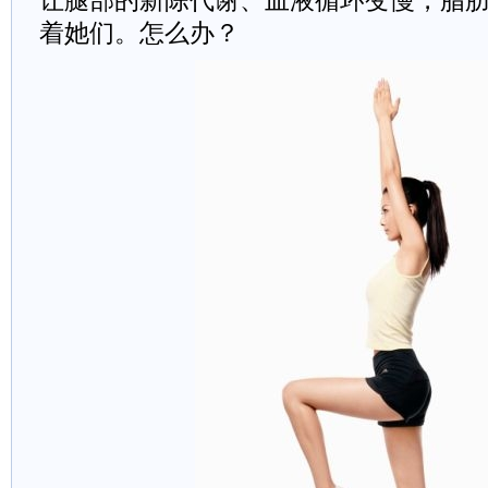
让腿部的新陈代谢、血液循环变慢，脂
着她们。怎么办？