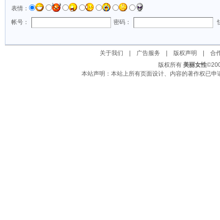
表情：
帐号：
密码：
关于我们
|
广告服务
|
版权声明
|
合
版权所有
美丽女性
©2
本站声明：本站上所有页面设计、内容的著作权已申