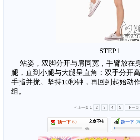
STEP1
站姿，双脚分开与肩同宽，手臂放在
腿，直到小腿与大腿呈直角；双手分开
手指并拢。坚持10秒钟，再回到起始动作
组。
< 上一页
1
2
3
4
5
下一页 
(0)
(0)
顶一下
踩一下
0%