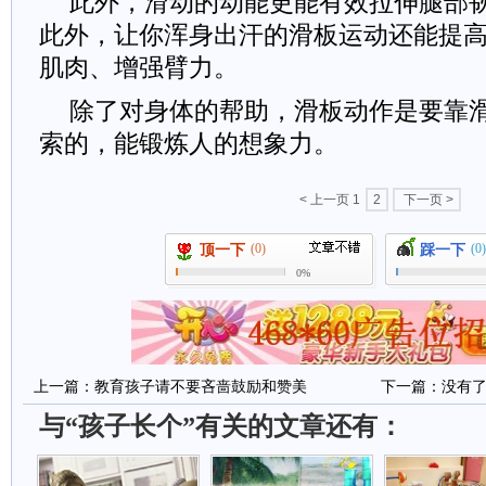
此外，滑动的动能更能有效拉伸腿部
此外，让你浑身出汗的滑板运动还能提
肌肉、增强臂力。
除了对身体的帮助，滑板动作是要靠
索的，能锻炼人的想象力。
< 上一页
1
2
下一页 >
(0)
(0)
顶一下
踩一下
0%
上一篇：
教育孩子请不要吝啬鼓励和赞美
下一篇：没有
与“孩子长个”有关的文章还有：