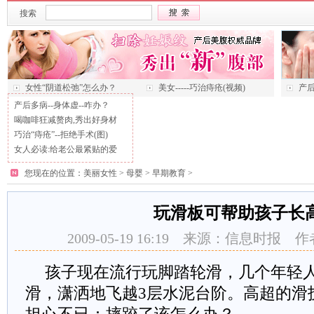
搜索
女性“阴道松弛”怎么办？
美女-----巧治痔疮(视频)
产后
产后多病--身体虚--咋办？
喝咖啡狂减赘肉,秀出好身材
巧治“痔疮”--拒绝手术(图)
女人必读:给老公最紧贴的爱
您现在的位置：
美丽女性
>
母婴
>
早期教育
>
玩滑板可帮助孩子长
2009-05-19 16:19 来源：信息时报
孩子现在流行玩脚踏轮滑，几个年轻
滑，潇洒地飞越3层水泥台阶。高超的滑