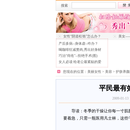
搜索
女性“阴道松弛”怎么办？
美女--
产后多病--身体虚--咋办？
喝咖啡狂减赘肉,秀出好身材
巧治“痔疮”--拒绝手术(图)
女人必读:给老公最紧贴的爱
您现在的位置：
美丽女性
>
美容
>
护肤养颜
平民最有
2009-01
导读：冬季的干燥让你每一寸肌肤
要着急，只需一瓶医用凡士林，这些