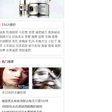
TAGS排行
迪奥
性感锁骨
小肚赘
美臂
减肥秘方
瘦身秘诀
瘦腰方法
丝袜美女
美臀
翘臀
提臀
丰胸
瘦臀
性感臀部
美乳
美胸操
乳沟
丰胸方法
小肚子
瘦
臂
上市新品
完美肌肤
娇兰彩妆
瘦腹
瘦脸
脸部
按摩
水果减肥
局部减肥
热门推荐
冬日保持水嫩双唇
顽固黑头有效清除法每天只需5分钟
4招助你从此摆脱黑眼圈的困扰