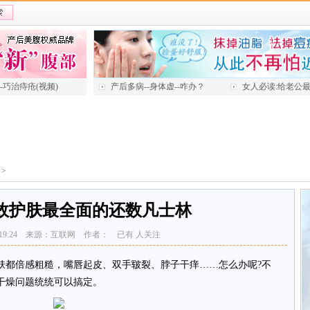
---巧治痔疮(视频)
产后多病--身体虚--咋办？
女人必读:给老公
>
效护肤最全面的还数凡士林
-13 19:24 来源：互联网 作者： 已有
人关注
都倍感粗糙，嘴唇起皮、双手皲裂、脖子干痒……怎么办呢?不
干燥问题统统可以搞定。