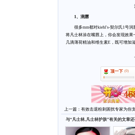
1、润唇
很多mm都对kiehl's-契尔氏
将凡士林涂在嘴唇上，你会发现效果
几滴薄荷精油和维生素E，既可增加
(0)
顶一下
上一篇：
有效击退粉刺困扰专家为你
与“凡士林,凡士林护肤”有关的文章