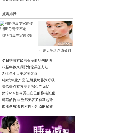
点击排行
网络惊爆专家传授6
不是天生斑点该如何
冬日护肤有说法根据血型来护肤
根据年龄来调配食物美颜方法
2009年七大美容关键词
6款抗氧化产品 让肌肤悠养深呼吸
去除斑点有方法 四招保你无忧
矮个MM如何秀出自己的惊艳长腿
韩流的告退 整形美容又有新趋势
面霜新用法 揭示你不知道的秘密