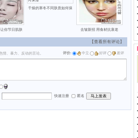
干燥的寒冬不同肤质如何保
 让你节日肌肤
去皱新招 用食材抗衰老
【查看所有评论】
评价:
中立
好评
差评
色情、暴力、反动的言论。
：
快速注册
匿名