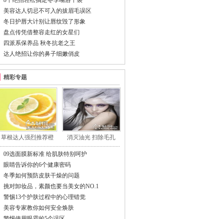
8个绝招轻松搞定冬季嘴唇干裂
美容达人切忌不可入的拔眉毛误区
冬日护唇大计别让唇纹毁了形象
盘点传凭借整容走红的女星们
四派系保养品 秋冬抗老之王
达人绝招让你的鼻子细嫩俏皮
精彩专题
草根达人强烈推荐橙
消灭油光 扫除毛孔
09选面膜新标准 给肌肤特别呵护
眼睛告诉你的6个健康密码
冬季如何预防皮肤干燥的问题
挑对卸妆品，素颜也要当美女的NO.1
警惕13个护肤过程中的心理错觉
美容专家教你如何安全焕肤
警惕使用眼霜的5个误区