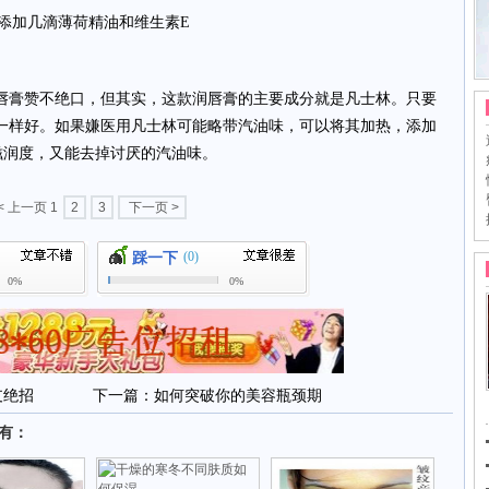
添加几滴薄荷精油和维生素E
1号润唇膏赞不绝口，但其实，这款润唇膏的主要成分就是凡士林。只要
一样好。如果嫌医用凡士林可能略带汽油味，可以将其加热，添加
滋润度，又能去掉讨厌的汽油味。
< 上一页
1
2
3
下一页 >
(0)
踩一下
0%
0%
支绝招
下一篇：
如何突破你的美容瓶颈期
还有：