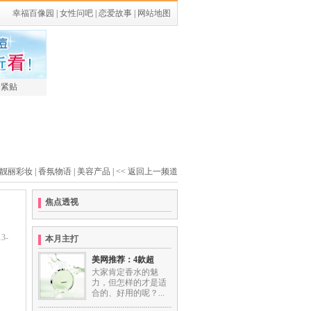
幸福百像园
|
女性问吧
|
恋爱故事
|
网站地图
最紧贴
靓丽彩妆
|
香氛物语
|
美容产品
|
<< 返回上一频道
焦点透视
3-
本月主打
美网推荐：4款超
大家肯定香水的魅
力，但怎样的才是适
合的、好用的呢？...