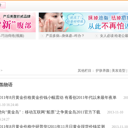
---巧治痔疮(视频)
产后多病--身体虚--咋办？
女人必读:给老公
>
其他栏目：
护肤养颜
|
美发造型
|
氛物语
2011年8月黄金价格黄金价钱小幅震动 有看创2011年代以来最年夜单
201
1-10 16:24:46
驶向“黄金岛”：移动互联网“船票”之争黄金岛2011官方下载
2013-11-10
6:24:27
2011年8月黄金价格中研普华]2011年11月日黄金现货价钱监测
2013-11-10