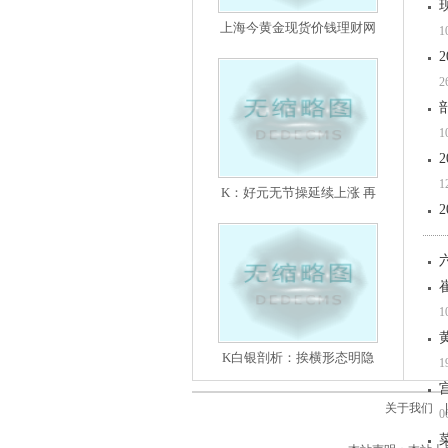
上海今黄金现货价钱理财网
1
2
1
1
K：好元无节操延续上涨 再
1
K白银剖析：挨横形态明隐
1
关于我们
0