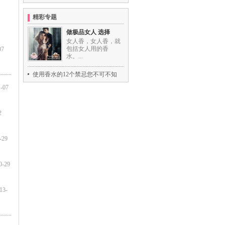
精彩专题
做极品女人 选择
女人香，女人香，就
包括女人用的香
7
水。...
使用香水的12个禁忌您不可不知
-07
2
29
-29
3-