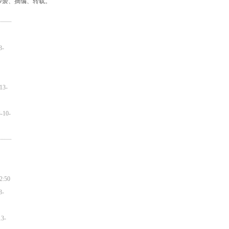
抄袭、摘编、转载。
-
3-
10-
2:50
-
3-