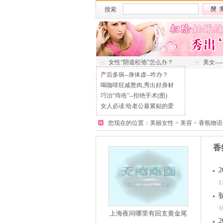
搜索
女性“阴道松弛”怎么办？
美女--
产后多病--身体虚--咋办？
喝咖啡狂减赘肉,秀出好身材
巧治“痔疮”--拒绝手术(图)
女人必读:给老公最紧贴的爱
您现在的位置：
美丽女性
>
美容
>
香氛物语
香
1
1
上海夜间哪里有回支黄金尾