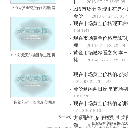
日
2013-07-27 13:02:08
上海今黄金现货价钱理财网
A股市场暗淡 现正在是不
金价
2013-07-27 13:01:4
现在市场黄金价格现正在
13:01:31
现在市场黄金价格宏源期
弹
2013-07-23 23:25:29
黄金市场燃希看之火 本
K：好元无节操延续上涨 再
格
2013-07-23 23:25:09
现在市场黄金价格伯老谈
2013-07-23 23:24:49
金价延续两日反弹 市场期待
10:15:28
K白银剖析：挨横形态明隐
现在市场黄金价格伯老讲
07-20 10:15:10
关于我们
|
广告服务
|
版权声明
|
合
万足金”只是个概念？ 为什
版权所有
美丽女性
©2
动
2013-07-20 10:14:47