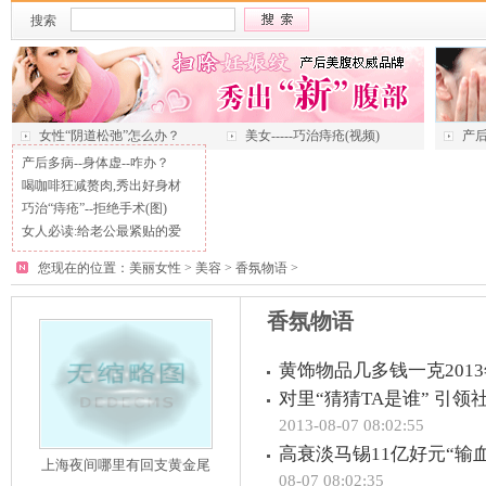
搜索
女性“阴道松弛”怎么办？
美女-----巧治痔疮(视频)
产后
产后多病--身体虚--咋办？
喝咖啡狂减赘肉,秀出好身材
巧治“痔疮”--拒绝手术(图)
女人必读:给老公最紧贴的爱
您现在的位置：
美丽女性
>
美容
>
香氛物语
>
香氛物语
黄饰物品几多钱一克2013
对里“猜猜TA是谁” 引领社交竞猜
2013-08-07 08:02:55
高衰淡马锡11亿好元“输血
上海夜间哪里有回支黄金尾
08-07 08:02:35