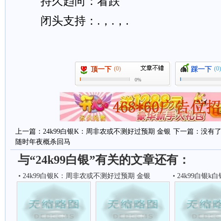
持久趋向：看跌
闭头支持：.，.，.
(0)
(0)
顶一下
踩一下
0%
上一篇：
24k99白银K：周非农或不测好过预期 金银
下一篇：没有
随时年夜概杀回马
与“24k99白银”有关的文章还有：
24k99白银K：周非农或不测好过预期 金银
24k99白银k白