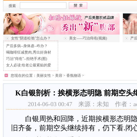
搜索
女性“阴道松弛”怎么办？
美女-----巧治痔疮(视频)
产后
产后多病--身体虚--咋办？
喝咖啡狂减赘肉,秀出好身材
巧治“痔疮”--拒绝手术(图)
女人必读:给老公最紧贴的爱
您现在的位置：
美丽女性
>
美容
>
香氛物语
>
K白银剖析：挨横形态明隐 前期空头继续
2014-06-03 00:47 来源：未知 作者：
白银周热和回降，近期挨横形态明隐。
旧齐备，前期空头继续持有，仍下看.闭