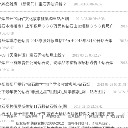
小鸡变雄鹰 《新蜀门》宝石弄法详解？
2013-03-30 06:46:59
中烟展开“钻石”文化故事征集勾当钻石烟
2013-03-30 06:46:38
宝石本港楼市》上车客斥３３８万元购钻石山龙蟠苑３５３真尺户
2013-0
0 06:46:18
蕾丝烟熏赤色钻唇 2013夸张好妆囊括T台(图2013年3月30日钻石烟
2013-0
0 06:45:57
7789《天魔神谭》宝石弄法灿烂上线？
2013-03-28 05:32:27
中烟产业有限责任公司钻石硬、硬珍品等接拆纸招标通告！钻石烟
2013-0
8 05:32:10
中烟卷烟厂举行“钻石助学”勾当学金收放典礼-钻石烟
2013-03-28 05:31:48
天下最年夜的钻石“非洲之星”组图(4)_科学摸索_网—钻石图片
2013-02-1
2:54:19
钻石图片俄罗斯仿制11万颗钻石拆点(图
2013-02-15 22:53:42
钻石图片章子怡现身片子节 蓝色火焰钻石耳饰精悍文雅(组图)-搜狐
2013-
|
广告服务
|
版权声明
|
合作媒体
|
联系我们
|
网站地图
|
RSS订阅
5 11:13:30
版权所有
美丽女性
©2008-2012 如有任何疑问，请联系我们。