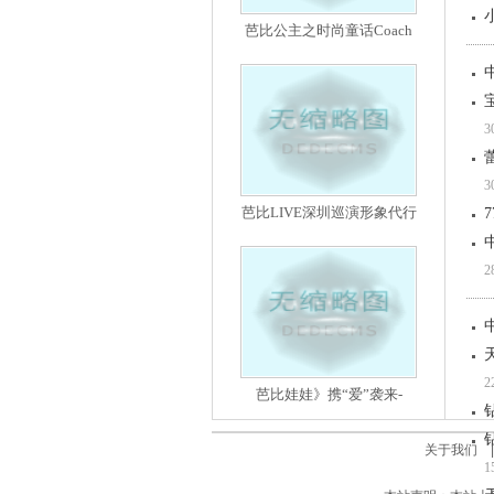
芭比公主之时尚童话Coach
3
3
芭比LIVE深圳巡演形象代行
2
2
芭比娃娃》携“爱”袭来-
关于我们
1