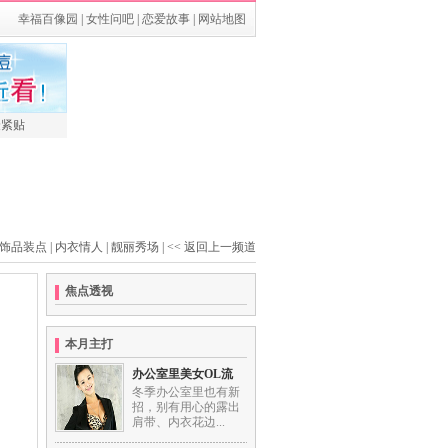
幸福百像园
|
女性问吧
|
恋爱故事
|
网站地图
最紧贴
饰品装点
|
内衣情人
|
靓丽秀场
|
<< 返回上一频道
焦点透视
本月主打
办公室里美女OL流
冬季办公室里也有新
招，别有用心的露出
肩带、内衣花边...