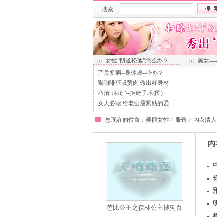
搜索
女性“阴道松弛”怎么办？
美女--
产后多病--身体虚--咋办？
喝咖啡狂减赘肉,秀出好身材
巧治“痔疮”--拒绝手术(图)
女人必读:给老公最紧贴的爱
您现在的位置：
美丽女性
>
服饰
>
内衣情人
内
芭比公主之森林公主搜狗百