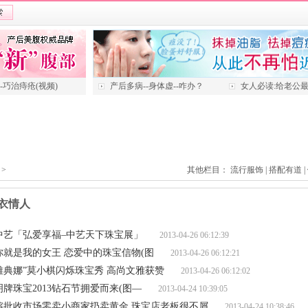
---巧治痔疮(视频)
产后多病--身体虚--咋办？
女人必读:给老公
>
其他栏目：
流行服饰
|
搭配有道
|
衣情人
中艺「弘爱享福–中艺天下珠宝展」
2013-04-26 06:12:39
你就是我的女王 恋爱中的珠宝信物(图
2013-04-26 06:12:21
雅典娜”莫小棋闪烁珠宝秀 高尚文雅获赞
2013-04-26 06:12:02
明牌珠宝2013钻石节拥爱而来(图—
2013-04-24 10:39:05
榕批收市场零卖小商家扔卖黄金 珠宝店老板很不屑
2013-04-24 10:38:46