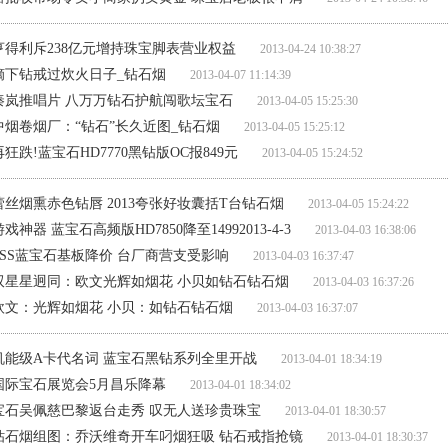
亨得利斥238亿元增持珠宝脚表营业权益
2013-04-24 10:38:27
摘下钻戒过炊火日子_钻石烟
2013-04-07 11:14:39
秦岚推唱片 八万万钻石护航闯歌坛宝石
2013-04-05 15:25:30
中烟卷烟厂：“钻石”长久近图_钻石烟
2013-04-05 15:25:12
再狂跌!蓝宝石HD7770黑钻版OC报849元
2013-04-05 15:24:52
蕾丝烟熏赤色钻唇 2013夸张好妆囊括T台钻石烟
2013-04-05 15:24:22
游戏神器 蓝宝石高频版HD7850降至14992013-4-3
2013-04-03 16:38:06
PSS蓝宝石基板降价 台厂商营支受影响
2013-04-03 16:37:47
双星星迥同：欧文光辉如烟花 小贝如钻石钻石烟
2013-04-03 16:37:26
欧文：光辉如烟花 小贝：如钻石钻石烟
2013-04-03 16:37:07
机能级A卡代名词 蓝宝石黑钻系列全里开战
2013-04-01 18:34:19
国际宝石展览会5月昌乐降幕
2013-04-01 18:34:02
宝石吴佩慈巴黎返台走秀 叹无人送珍贵珠宝
2013-04-01 18:30:57
钻石烟组图：乔沃维奇开车叼烟狂吸 钻石戒指抢镜
2013-04-01 18:30:37