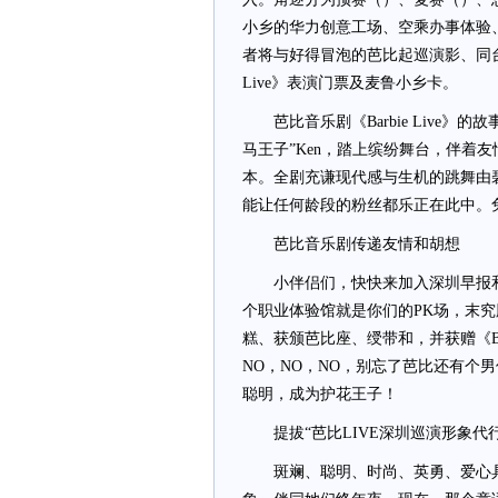
小乡的华力创意工场、空乘办事体验
者将与好得冒泡的芭比起巡演影、同台切
Live》表演门票及麦鲁小乡卡。
芭比音乐剧《Barbie Live》
马王子”Ken，踏上缤纷舞台，伴着
本。全剧充谦现代感与生机的跳舞由
能让任何龄段的粉丝都乐正在此中。
芭比音乐剧传递友情和胡想
小伴侣们，快快来加入深圳早报和麦
个职业体验馆就是你们的PK场，末
糕、获颁芭比座、绶带和，并获赠《Ba
NO，NO，NO，别忘了芭比还有个
聪明，成为护花王子！
提拔“芭比LIVE深圳巡演形象代行
斑斓、聪明、时尚、英勇、爱心具