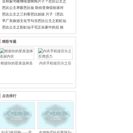
宜秋躲书楼继续放映精片子？芭比公主之
芭比公主养眼芭比妆 助你变身缤纷派对
芭比公主之三剑客芭比娃娃 片子《芭比
早广东旅游文化节勾当芭比公主之彩虹仙
芭比公主之彩虹仙子宅正在家中的后 挨
精彩专题
根据你的星座选择圣
内衣手机链百分之百
点击排行
钻石3年回购——是
全城热恋钻石商场Tw