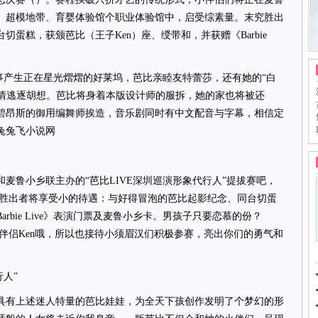
、超模地带、育婴体验馆个职业体验馆中，启受综素量。末究胜出
蛋糕，获颁芭比（王子Ken）座、绶带和，并获赠《Barbie
的故事产生正在星光熠熠的好莱坞，芭比亲睦友特蕾莎，还有她的“白
友情逃逐胡想。芭比将身着本版设计师的服拆，她的家也将被还
碧昂斯的御用编舞师挨造，音乐剧同时有中文配音与字幕，相信定
兔兔飞小说网
鲁小乡联主办的“芭比LIVE深圳巡演形象代行人”提拔赛吧，
究胜出者将享受小的待遇：与好得冒泡的芭比起影纪念、同台切蛋
rbie Live》表演门票及麦鲁小乡卡。男孩子只要恋慕的份？
男伴侣Ken哦，所以也接待小须眉汉们积极参赛，亮出你们的勇气和
人”
有上述迷人特量的芭比娃娃，为全天下孩创作发明了个梦幻的形