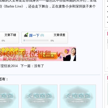
话般的人女将走近你我身旁——版芭比不但会和她的火伴们，呈现
Barbie Live》，还会走下舞台，正在麦鲁小乡和深圳孩子来个
(0)
踩一下
0%
0%
狂欢2014
下一篇：没有了
还有：