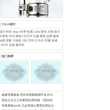
TAGS排行
流行
时尚
rdquo
冬季
性感
Lolita
蕾丝
大师
设计
古典装
中式
旗袍
CELINE
礼服
着装
品牌
服装
短裤
搭配
卡地亚
18K
手环
LV头巾
护腕
海滩
LOUIS
名模
戴菲菲
热门推荐
杨幂范新娘妆 芭比年夜眼细眉可女2014
芭比公主之三剑客芭比周华诞 《芭比剑
年夜卷收mix头 几步变身心爱芭比芭比公