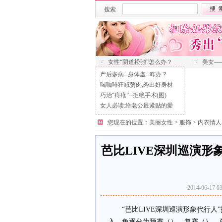
搜索
女性“阴道松弛”怎么办？
美女--
产后多病--身体虚--咋办？
喝咖啡狂减赘肉,秀出好身材
巧治“痔疮”--拒绝手术(图)
女人必读:给老公最紧贴的爱
您现在的位置：
美丽女性
>
服饰
>
内衣情人
芭比LIVE深圳巡演形
2014-06-
“芭比LIVE深圳巡演形象代行人
入。角逐分为预赛（）、复赛（）、