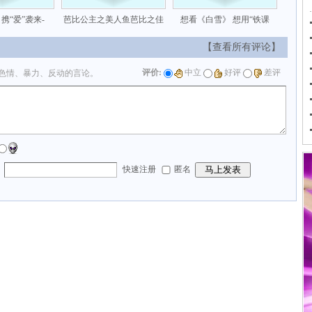
携“爱”袭来-
芭比公主之美人鱼芭比之佳
想看《白雪》 想用“铁课
【查看所有评论】
评价:
中立
好评
差评
色情、暴力、反动的言论。
：
快速注册
匿名