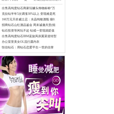
出售高纯度钻石商家玩噱头饰物标称“万
克拉钻半年5次调涨30%以上 变现难是死
160万元天价威士忌：水晶纯银酒瓶 镶0.
招商钻石山红酒品鉴会 周末诚邀共赏(组
钻石投资等闲玩不起 钻戒一变现就贬值
出售高纯度钻石IBM蓝旋风添翼渠道转型
办公室里美女OL流行露内衣
恒信钻石：用钻石恋爱平生一世的信誉