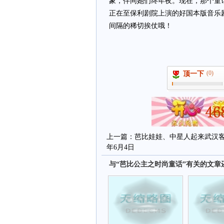
象，伴同她们终年夜。现在，那个童
正在至保利剧院上演的好国本版音乐剧《
间隔的稀切挨仗哦！
(0)
顶一下
上一篇：
芭比娃娃、中星人起来武汉客堂
年6月4日
与“芭比公主之时尚童话”有关的文章