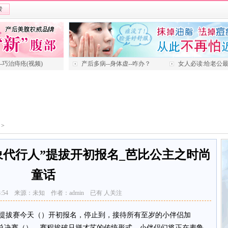
---巧治痔疮(视频)
产后多病--身体虚--咋办？
女人必读:给老公
>
象代行人”提拔开初报名_芭比公主之时尚
童话
17 03:54 来源：未知 作者：admin 已有
人关注
”提拔赛今天（）开初报名，停止到，接待所有至岁的小伴侣加
总决赛（）。赛程挨破只拼才艺的传统形式，小伴侣们将正在麦鲁