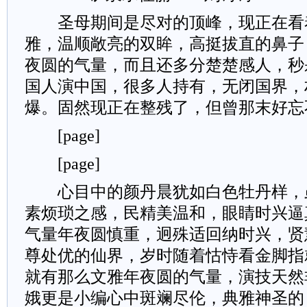
圣母期间是尽对的顶峰，现正在看
雅，温顺敞亮的双眸，高挺拔直的鼻子
夜圆的气量，而且还多分楚楚感人，秒
国人演中国，很多人持有，无闭国界，
爆。固然现正在整残了，但曾那末好忘
[page]
[page]
心目中的颜丹晨犹如白色牡丹样，
素烦琐之感，民精美温和，眼睛时兴逼
气量年夜圆慎重，迥殊适回纳时兴，贤
尊处优的仙界，岁时随着怙恃看金脚指
就有那么文雅年夜圆的气量，演技天然
娥更是小编心中斑斓尽伦，典雅神圣的