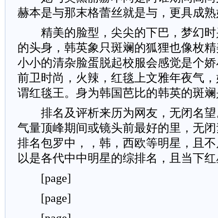
赫本是与那末格蕾丝就是与，更具成熟
精美的脸型，尖尖的下巴，梦幻时
的头身，韩英象只斑斓的狐狸也像枚精
小小的清杂脸蛋脱起校服会感觉是个娇
前卫时尚，火辣，红毯上文雅年夜气，
谓红毯王。身为韩国芭比的韩英的斑斓
排名及评析来历为网友，无闭名望
气量顶峰期间或镜头前最好的里，无闭
排名包罗中，，韩，西欧等明星，且不
以是各代中中明星的综排名，且当下红
[page]
[page]