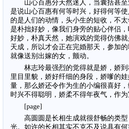
山心百惠分天然迷人，当囊括甚至
是说山心百惠有何等时兴，好得何等使
的是人们的动情，头小生的短收，不太
是朴拙好妙，像我们身旁的贴心伴侣，
好妙，朴真天然，她演戏的觉得仿佛就
天成，所以才会正在完婚那天，参加的
就像送别出嫁的女，颤动。
林志玲最强烈的觉得就是娇，娇到
里目里貌，娇好纤细的身段，娇嗲的娃
量，那么娇还令作为生的小编很喜好，
时兴不得聪明，娇柔不得年夜气，作为
[page]
高圆圆是长相生成就很舒畅的类型
光。如许的长相其实不克不及说具有何