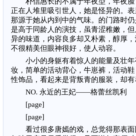
朴信惠长的不属于年夜型，年夜脸
正在人堆里吸引世人，她是怪异的。表
那源于她从内到中的气味。的门路时仍
是高于同龄人的演技，虽青涩稚嫩，但
异的味道，内容良多却又朴素，醇厚，
不很精美但眼神很好，使人动容。
小小的身躯有着惊人的能量及壮年
妆，简单的活动背心，牛崽裤，活动鞋
性饰品，看起来是背叛青的服装，却有
NO. 永近的王妃——格蕾丝凯利
[page]
[page]
看过很多唐嫣的戏，总觉得那表面