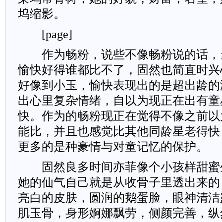
坞缩影。
[page]
作为畅粉，说些不像畅粉说的话，
愉快好得谁都比不了，固然也简直时兴
好像到小玉，愉快表现出的是超出龄的
出心里复杂情绪，自以为现正在出有童
快。作为的畅粉现正在觉得不像之前以
能比，并且也感觉比其他同龄星老得快
更多的是种豪情与对童记忆的保护。
固然良多时间亦菲像个小孩样甜蜜
她的仙气自己就是从收骨子里透出来的
亮白的皮肤，圆润的鹅蛋脸，眼神清洁
肌玉骨，身形婀娜飘劳，侧颜完善，纵