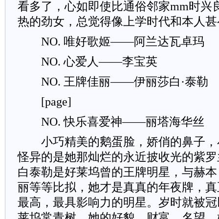
看多了，心如即使比通俗邻家mm时兴
热的劲女，总觉得像上学时代和本人甚
NO. 唯好歌姬——阿兰达瓦卓玛
NO. 心爱人——李宝英
NO. 王牌佳丽——伊丽莎白·泰勒
[page]
NO. 快乐喜爱神——丽塔海华丝
小巧精美的鹅蛋脸，娇俏的鼻子，
怪异的是她那灿烂的永近披收光的紫罗
白泰勒是好莱坞曾的王牌明星，与赫本
丽等等比拟，她才是真真的年夜牌，真
最高，最具影响力的明星。岁时就被冠
莱坞常青树，她的好貌，财富，名望，