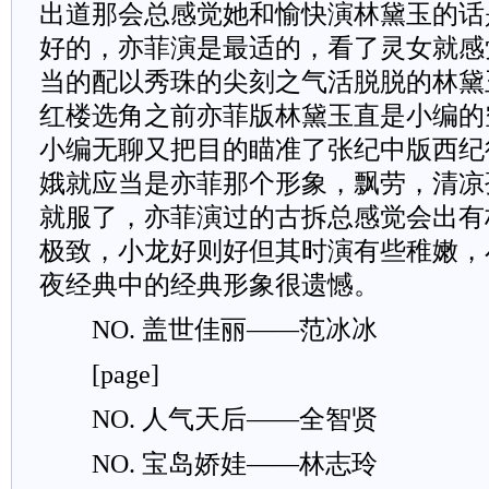
出道那会总感觉她和愉快演林黛玉的话
好的，亦菲演是最适的，看了灵女就感
当的配以秀珠的尖刻之气活脱脱的林黛
红楼选角之前亦菲版林黛玉直是小编的
小编无聊又把目的瞄准了张纪中版西纪
娥就应当是亦菲那个形象，飘劳，清凉
就服了，亦菲演过的古拆总感觉会出有
极致，小龙好则好但其时演有些稚嫩，
夜经典中的经典形象很遗憾。
NO. 盖世佳丽——范冰冰
[page]
NO. 人气天后——全智贤
NO. 宝岛娇娃——林志玲