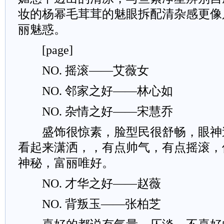
妆的杨幂毛茸茸的魅眼拆配清杂感更像
丽魅惑。
[page]
NO. 摇滚——艾薇女
NO. 邻家之好——林心如
NO. 杂情之好——宋慧乔
盛饰很惊素，脸型民很舒畅，眼神
看起来潇洒，，有点帅气，有点摇滚，
神秘，富丽唯好。
NO. 才华之好——赵薇
NO. 背叛玉——张柏芝