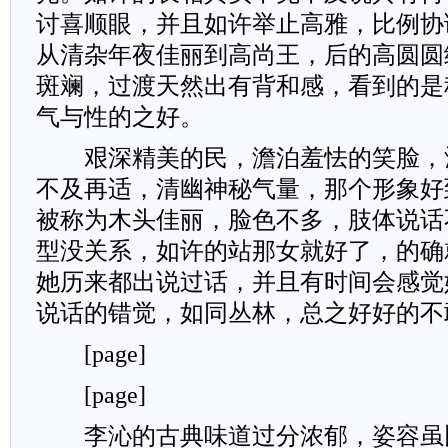
讨喜顺眼，并且如许举止高雅，比例协
从清杂年夜佳丽到高尚王，后的高圆圆
斑斓，过渡天然出有背和感，看到的是
气与性的之好。
艰深精美的民，澹泊羞怯的笑脸，
不及再适，清幽神秘气量，那个形象好
被称为木头佳丽，脸色不多，肢体说话
型没关系，如许的站那女就好了，的确
她历来都出说过话，并且有时间会感觉
说话的错觉，如同丛林，总之好好的不
[page]
[page]
李沁的古典味道过分浓郁，姿容虽