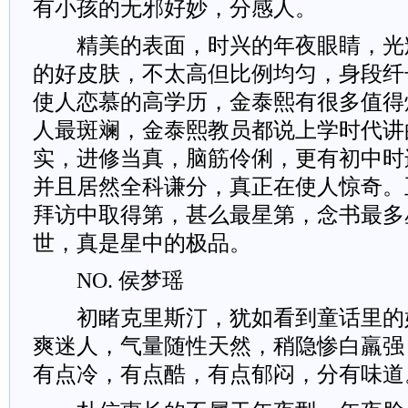
有小孩的无邪好妙，分感人。
精美的表面，时兴的年夜眼睛，光
的好皮肤，不太高但比例均匀，身段纤
使人恋慕的高学历，金泰熙有很多值得
人最斑斓，金泰熙教员都说上学时代讲
实，进修当真，脑筋伶俐，更有初中时
并且居然全科谦分，真正在使人惊奇。
拜访中取得第，甚么最星第，念书最多
世，真是星中的极品。
NO. 侯梦瑶
初睹克里斯汀，犹如看到童话里的
爽迷人，气量随性天然，稍隐惨白羸强
有点冷，有点酷，有点郁闷，分有味道