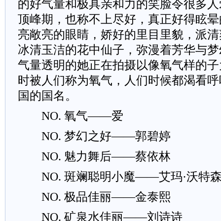
的好气量和极具亲和力的笑脸令很多人
顶峰期，也称不上尽好，真正好得眩晕
亮敞亮的眼睛，娇好的里目里貌，派清
冰清玉洁的花中仙子，弥漫着芳华与梦
气量透明的她正在拍摄以像氧气样的子
时被人们称为氧气，人们时候都渴看呼
国的国名。
NO. 氧气——爱
NO. 梦幻之好——郭碧婷
NO. 魅力舞后——蔡依林
NO. 斑斓聪明小魔——艾玛·沃特
NO. 极品佳丽——金泰熙
NO. 矿泉水佳丽——刘诗诗