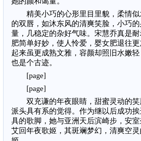
她的颜和蔼量。
精美小巧的心形里目里貌，柔情似
的双唇，如沐东风的清爽笑脸，小巧的
量，几稳定的杂好气味。宋慧乔真是耐
肥简单好妙，使人怜爱，婴女肥退往更
起来虽更成熟文雅，容颜却照旧水嫩轻
也是个古迹。
[page]
[page]
双充谦的年夜眼睛，甜蜜灵动的笑
派头具有系的觉得。作为继以后成功挨
具的歌脚，她与亚洲天后滨崎步，安室
艾回年夜歌姬，其斑斓梦幻，清爽空灵
姬。