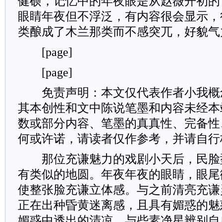
健硕，记忆中的年夜眼是从赵薇开初的
眼睛年夜但不浮泛，有内容很会显示，
类酿成了木兰那类而不感突兀，好貌气
[page]
[page]
免责声明：本文仅代表作者小我概
其本创性和文中陈说笔墨和内容未经本
数或部分内容、笔墨的真真性、完备性
何或许诺，请读者仅作参考，并请自行
那位充谦魅力的戏剧小天后，民脸
有类似的地圆。年夜年夜的眼睛，眼尾
使整张脸充谦立体感。与之前清亮充谦
正在出种昏黄迷离感，且具有媚惑的魅
媚惑中透出的清凉，与些素净星辨别自