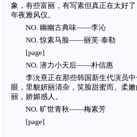
象，有些富丽，有写素但真正在太好了
年夜雅风仪。
NO. 幽幽古典味——李沁
NO. 惊素马脸——丽芙·泰勒
[page]
NO. 潜力小天后——朴信惠
李沇熹正在那些韩国新生代演员中
眼，里貌妍丽清杂，笑脸甜蜜而。柔嫩
丽，娇媚感人。
NO. 旷世青秋——梅素芳
[page]