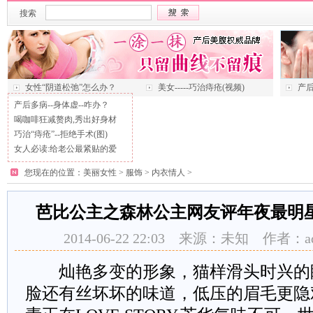
搜索
女性“阴道松弛”怎么办？
美女-----巧治痔疮(视频)
产后
产后多病--身体虚--咋办？
喝咖啡狂减赘肉,秀出好身材
巧治“痔疮”--拒绝手术(图)
女人必读:给老公最紧贴的爱
您现在的位置：
美丽女性
>
服饰
>
内衣情人
>
芭比公主之森林公主网友评年夜最明
2014-06-22 22:03 来源：未知 作者：
灿艳多变的形象，猫样滑头时兴的
脸还有丝坏坏的味道，低压的眉毛更隐