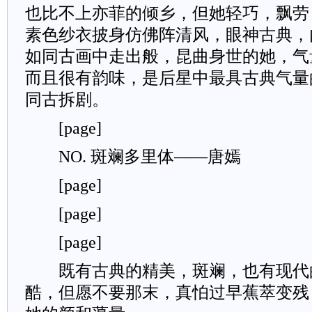
也比不上亦菲的倾乡，但她轻巧，飘劳
素色纱衣披身仿佛阵清风，眼神古典，
如同古画中走出般，昆曲身世的她，气
而且很有韵味，是后星中最具古典气量
同古拆剧。
[page]
NO. 斑斓多里体——唐嫣
[page]
[page]
[page]
既有古典的精美，斑斓，也有现代
酷，但愿不要那末，真怕过早蕉萃变残