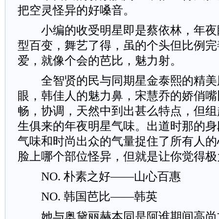
把空灵怪异的好嗓音。
小编的收受明星即是蔡依林，年夜
型百变，舞艺了得，虽的个头但比例完
爱，就像个会的芭比，魅力射。
全智贤的民与同期星金泰熙的精美
眼，韩佳人的魅力鼻，宋慧乔的娇俏嘴
畅，协调，天然中到出甚么特点，但组
生俱来的年夜明星气味。出道时那的身
气味和时尚出众的气量捉住了所有人的
脸上哪个部位怪异，但就是让你觉得极
NO. 朴素之好——山心百惠
NO. 韩国芭比——韩英
她与奥黛丽赫本同是阿谁期间高尚