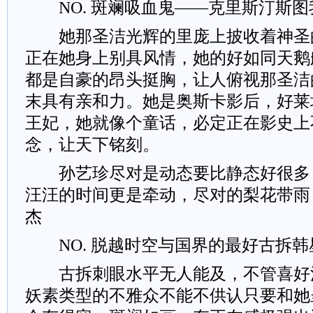
NO. 斑斓吸血鬼——克里斯汀斯图
她那圣洁光辉的里庞上披收着神圣
正在她身上别具风情，她的好如同天鹅
都是自豪的昂头挺胸，让人俯视那圣洁
末具有亲和力。她是奥斯卡影后，好莱
王妃，她就像个童话，必定正在影史上
念，让天下铭刻。
孙艺珍尽对是动态要比静态好很多
汪汪的时间更是牵动，尽对的梨花带雨
杰
NO. 脱越时空与国界的最好古拆韩
古拆刺眼水平无人能及，不管喜好
妖素类型的不雅众不能不供认只要和她