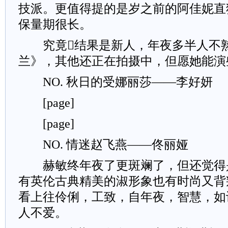
技派。更值得提的是岁之前的阿佳妮直
保量期很长。
究竟结果是新人，年夜多半人不熟
兰》，其他还正在拍摄中，但愿她能演
NO. 秋日的受娜丽莎——李好妍
[page]
[page]
NO. 情迷赵飞燕——佟丽娅
赫敏终年夜了更斑斓了，但还觉得
有英伦古典精美的淑形象也有时尚又背
看上往伶俐，工致，自年夜，智慧，如
人不爱。