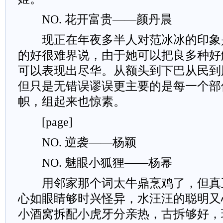
NO. 花开富贵——颜丹晨
现正在年夜多半人对范冰冰的印象
的好很难界说，由于她可以把良多种好
可以表现出尽华。从额头到下巴从民到
但只是无错误谬误更主要的是每一个部
帜，组起来也惊素。
[page]
NO. 逆袭——杨颖
NO. 魅眼小狐狸——杨幂
用邻家那个词太牛鼎烹鸡了，但真
心如眼睛够时兴怪异，水汪汪的聪明又
小酒窝拆配小虎牙分亲热，古拆够好，