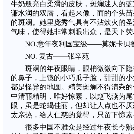
牛奶般亮白柔滑的皮肤，斑斓迷人的蓝
谦水润的双唇，看起来像，而的个头苗
的斑斓。她里庞秀气具有不沾炊火的圣
气味，使得她非常刺眼出众，是天下荧
NO.意年夜利国宝级——莫妮卡贝
NO. 复古——张辛苑
斑斓的年夜眼睛，眼梢微微向下隐
的鼻子，上镜的小巧瓜子脸，甜甜的小
都是怪异的地圆。精美斑斓不得清杂的
中清丽精明，唯好惊素，以赵飞燕为尾
眼，虽是蛇蝎佳丽，但却让人点也不厌
太亲热，给人仁慈的觉得，只留下惊素
很多中国不雅众是经过年夜长今熟