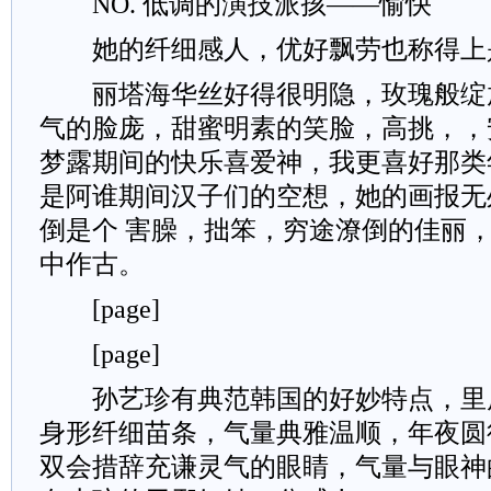
NO. 低调的演技派孩——愉快
她的纤细感人，优好飘劳也称得上
丽塔海华丝好得很明隐，玫瑰般绽
气的脸庞，甜蜜明素的笑脸，高挑，，
梦露期间的快乐喜爱神，我更喜好那类
是阿谁期间汉子们的空想，她的画报无
倒是个 害臊，拙笨，穷途潦倒的佳丽
中作古。
[page]
[page]
孙艺珍有典范韩国的好妙特点，里
身形纤细苗条，气量典雅温顺，年夜圆
双会措辞充谦灵气的眼睛，气量与眼神