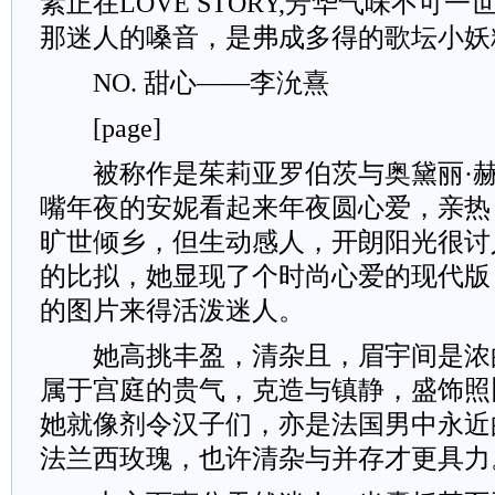
素正在LOVE STORY,芳华气味不可
那迷人的嗓音，是弗成多得的歌坛小妖
NO. 甜心——李沇熹
[page]
被称作是茱莉亚罗伯茨与奥黛丽·赫
嘴年夜的安妮看起来年夜圆心爱，亲热
旷世倾乡，但生动感人，开朗阳光很讨
的比拟，她显现了个时尚心爱的现代版
的图片来得活泼迷人。
她高挑丰盈，清杂且，眉宇间是浓
属于宫庭的贵气，克造与镇静，盛饰照
她就像剂令汉子们，亦是法国男中永近
法兰西玫瑰，也许清杂与并存才更具力