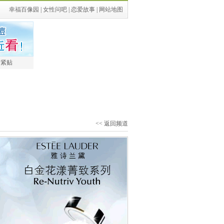
幸福百像园
|
女性问吧
|
恋爱故事
|
网站地图
最紧贴
<< 返回频道