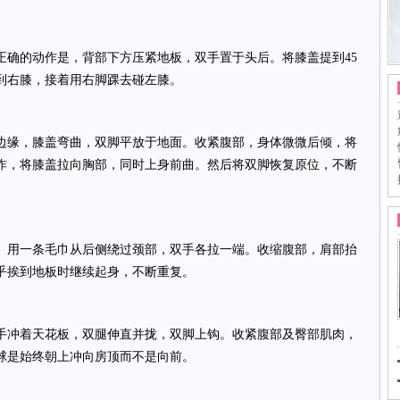
的动作是，背部下方压紧地板，双手置于头后。将膝盖提到45
到右膝，接着用右脚踝去碰左膝。
缘，膝盖弯曲，双脚平放于地面。收紧腹部，身体微微后倾，将
作，将膝盖拉向胸部，同时上身前曲。然后将双脚恢复原位，不断
用一条毛巾从后侧绕过颈部，双手各拉一端。收缩腹部，肩部抬
乎挨到地板时继续起身，不断重复。
冲着天花板，双腿伸直并拢，双脚上钩。收紧腹部及臀部肌肉，
球是始终朝上冲向房顶而不是向前。