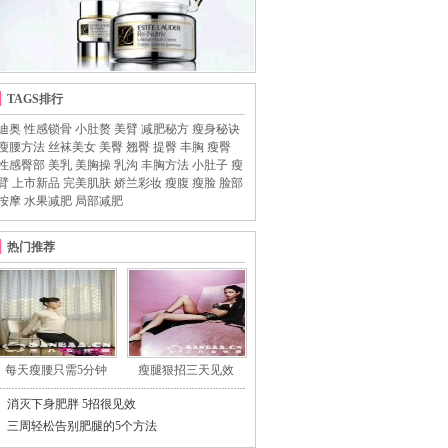
TAGS排行
迪奥
性感锁骨
小肚赘
美臂
减肥秘方
瘦身秘诀
瘦腰方法
丝袜美女
美臀
翘臀
提臀
丰胸
瘦臀
性感臀部
美乳
美胸操
乳沟
丰胸方法
小肚子
瘦
臂
上市新品
完美肌肤
娇兰彩妆
瘦腹
瘦脸
脸部
按摩
水果减肥
局部减肥
热门推荐
每天瘦腰只需5分钟
瘦腿狠招三天见效
消灭下身肥胖 5招很见效
三周轻松告别肥腿的5个方法