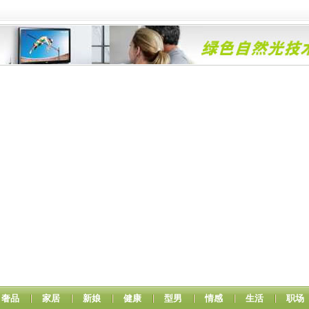
奢品
家居
新娘
健康
型男
情感
生活
职场