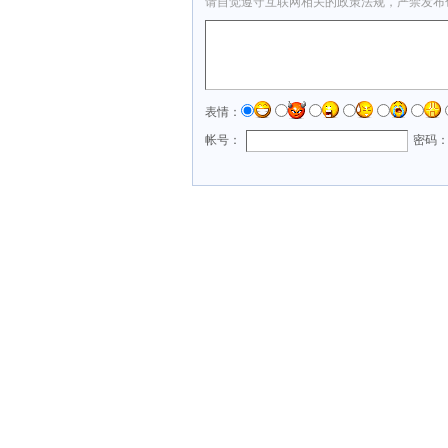
请自觉遵守互联网相关的政策法规，严禁发布
表情：
帐号：
密码