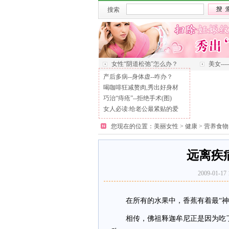
搜索
女性“阴道松弛”怎么办？
美女--
产后多病--身体虚--咋办？
喝咖啡狂减赘肉,秀出好身材
巧治“痔疮”--拒绝手术(图)
女人必读:给老公最紧贴的爱
您现在的位置：
美丽女性
>
健康
>
营养食物
远离疾
2009-01
在所有的水果中，香蕉有着最“神
相传，佛祖释迦牟尼正是因为吃了它