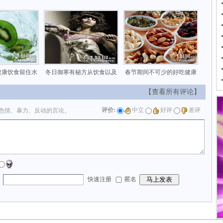
健康饮食留住水
冬日御寒有秘方从饮食以及
春节期间不可少的好吃健康
【查看所有评论】
评价:
中立
好评
差评
色情、暴力、反动的言论。
：
快速注册
匿名