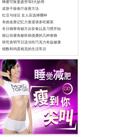
蜂蜜可恢复疲劳等8大妙用
皮肤干燥食疗改善方法
红豆与绿豆 女人应选择哪种
有效改善记忆力衰退请多吃紫菜
冬日御寒有秘方从饮食以及习惯开始
能让你避免被疾病侵袭的几种食物
研究表明节日适当吃巧克力有益健康
细数和鸡蛋相克的生活常识