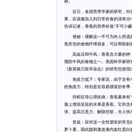
称。
近日，各国营养学家的研究，向世人
果，应该被加入到日常饮食的清单当
告诉记者，香蕉的营养价值“不可小觑
便秘：缓解这一不可为外人所道的
蕉所含的食物纤维很多，可以帮助刺
高血压和中风：香蕉含大量的钾，
预防中风的食物之一。美国科学家研
《新英格兰医学杂志》的研究也曾指
免疫力低下：专家说，由于含有丰富
的免疫力，特别是在容易感冒的冬季
抑郁症等心理疾病：香蕉素来有“快
脸上增添笑容的水果是香蕉。它所含
张、提高注意力、解除忧郁，令人快
贫血：应对这一女性朋友的常见病
萝卜素，因此能刺激血液内血红蛋白