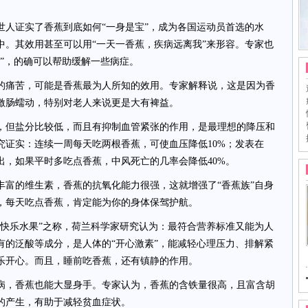
证实了香蕉到底如何“一身是宝”，成为各国运动员首选的水
中。其效用甚至可以用“一天一香蕉，疾病远离我”来形容。专家也
”，的确可以帮助缓解一些病症。
痛苦，可能是香蕉最为人所知的效用。专家解释说，这是因为香
激肠蠕动，特别对老人来说更是大有裨益。
但盐分比较低，而且有抑制血管紧张的作用，是最理想的降压和
究证实：连续一周每天吃两根香蕉，可使血压降低10%；发表在
出，如果平时多吃点香蕉，中风死亡的几率会降低40%。
的维生素，香蕉的抗氧化能力很强，这就增强了“香蕉族”自身
，每天吃点香蕉，肯定能为你的身体保驾护航。
乐水果”之称，荷兰科学家研究认为：最符合营养标准又能为人
有的泛酸等成分，是人体的“开心激素”，能减轻心理压力、排解紧
乐开心。而且，睡前吃香蕉，还有镇静的作用。
，香蕉也能大显身手。专家认为，香蕉的含铁量很高，且富含胡
的产生，有助于减轻贫血症状。