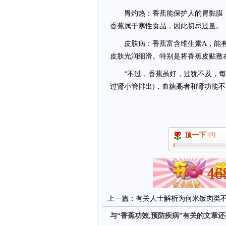
胃灼热：香蕉能保护人的胃黏膜，
香蕉属于寒性食品，因此切忌过量。
皮肤病：香蕉富含维生素A，能有
皮肤光润细滑。特别是将香蕉皮贴敷
“不过，香蕉虽好，过犹不及，每天
过肾小管排出)，血糖高者和肾功能不
(0)
顶一下
上一篇：
有关人士解析为何米饭肉类
与“香蕉功效,预防疾病”有关的文章