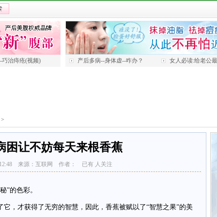
---巧治痔疮(视频)
产后多病--身体虚--咋办？
女人必读:给老公
>
病困让不妨每天来根香蕉
-17 12:48 来源：互联网 作者： 已有
人关注
秘”的色彩。
，才获得了无穷的智慧，因此，香蕉被赋以了“智慧之果”的美