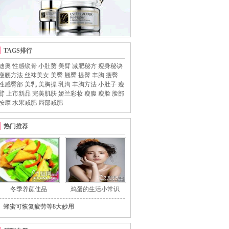
TAGS排行
迪奥
性感锁骨
小肚赘
美臂
减肥秘方
瘦身秘诀
瘦腰方法
丝袜美女
美臀
翘臀
提臀
丰胸
瘦臀
性感臀部
美乳
美胸操
乳沟
丰胸方法
小肚子
瘦
臂
上市新品
完美肌肤
娇兰彩妆
瘦腹
瘦脸
脸部
按摩
水果减肥
局部减肥
热门推荐
冬季养颜佳品
鸡蛋的生活小常识
蜂蜜可恢复疲劳等8大妙用