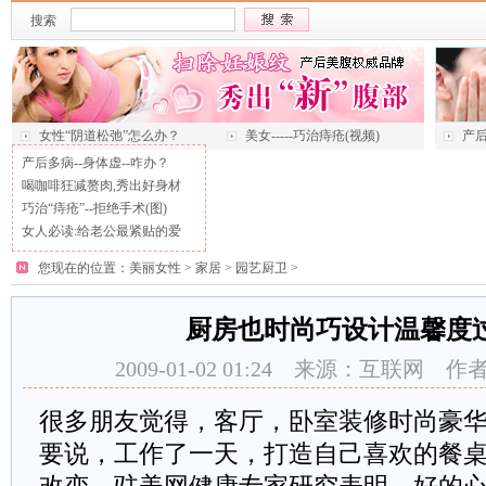
搜索
女性“阴道松弛”怎么办？
美女-----巧治痔疮(视频)
产后
产后多病--身体虚--咋办？
喝咖啡狂减赘肉,秀出好身材
巧治“痔疮”--拒绝手术(图)
女人必读:给老公最紧贴的爱
您现在的位置：
美丽女性
>
家居
>
园艺厨卫
>
厨房也时尚巧设计温馨度
2009-01-02 01:24 来源：互联网
很多朋友觉得，客厅，卧室装修时尚豪
要说，工作了一天，打造自己喜欢的餐