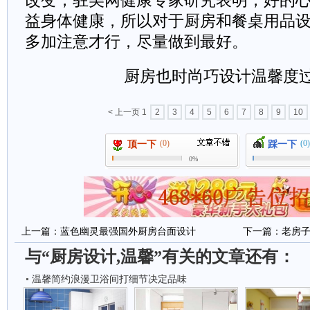
改变，驻美网健康专家研究表明，好的
益身体健康，所以对于厨房和餐桌用品
多加注意才行，尽量做到最好。
厨房也时尚巧设计温馨度
< 上一页
1
2
3
4
5
6
7
8
9
10
(0)
(0)
顶一下
踩一下
0%
上一篇：
蓝色幽灵最强国外厨房台面设计
下一篇：
老房
与“厨房设计,温馨”有关的文章还有：
温馨简约浪漫卫浴间打细节决定品味