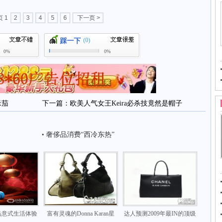
页
1
2
3
4
5
6
下一页 >
(0)
踩一下
0%
0%
米茄
下一篇：
欧美人气女王Keira必杀技竟然是帽子
奢侈品消费“西冷东热”
品意式生活体验
富有灵魂的Donna Karan星
达人预测2009年最IN的顶级