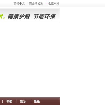
繁體中文
安全期检测
收藏本站
母婴
娱乐
星座