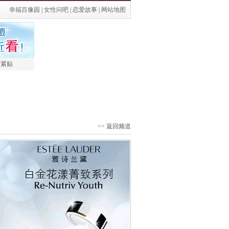
幸福百像园
|
女性问吧
|
恋爱故事
|
网站地图
最紧贴
<< 返回频道