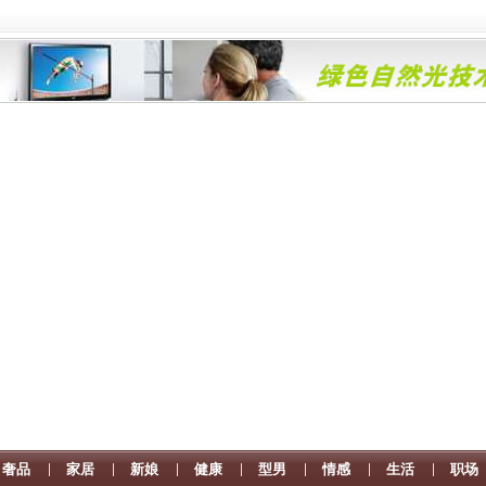
奢品
家居
新娘
健康
型男
情感
生活
职场