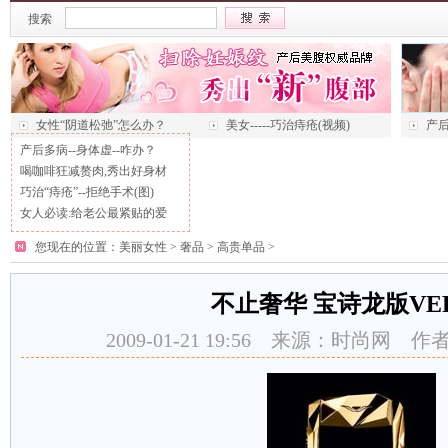
搜索
女性“阴道松弛”怎么办？
美女-----巧治痔疮(视频)
产后
产后多病--身体虚--咋办？
喝咖啡狂减赘肉,秀出好身材
巧治“痔疮”--拒绝手术(图)
女人必读:给老公最紧贴的爱
您现在的位置：
美丽女性
>
奢品
>
高贵单品
>
不止奢华 宝诗龙版VE
2009-01-21 19:56 来源：时尚网