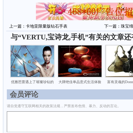
上一篇：
卡地亚限量版钻石手表
下一篇：
珠宝缔
与“VERTU,宝诗龙,手机”有关的文章
优雅芭蕾遇上了璀璨珍钻的
大牌绝佳单品意式生活体验
富有灵魂的Donna
会员评论
请自觉遵守互联网相关的政策法规，严禁发布色情、暴力、反动的言论。