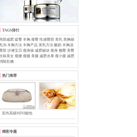
TAGS排行
局部减肥
提臀
丰胸
瘦臀
性感臀部
美乳
美胸操
乳沟
丰胸方法
丰胸产品
美乳方法
酸奶
丰胸汤
臀部
沙滩宝贝
瘦身操
减肥秘诀
瘦身
翘臀
美臀
丝袜美女
瘦腰
瘦腿
美腿
减肥水果
瘦小腹
减肥
消除肚腩
热门推荐
至尚高级MINI靓包
精彩专题