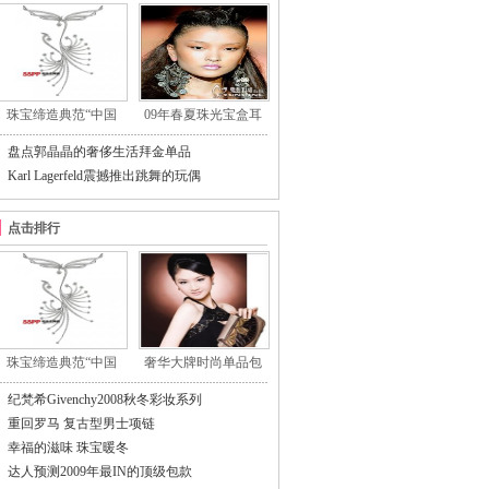
珠宝缔造典范“中国
09年春夏珠光宝盒耳
盘点郭晶晶的奢侈生活拜金单品
Karl Lagerfeld震撼推出跳舞的玩偶
点击排行
珠宝缔造典范“中国
奢华大牌时尚单品包
纪梵希Givenchy2008秋冬彩妆系列
重回罗马 复古型男士项链
幸福的滋味 珠宝暖冬
达人预测2009年最IN的顶级包款