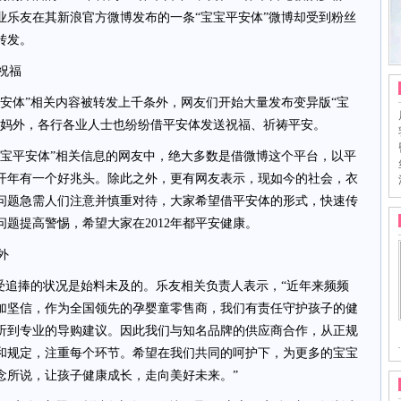
业乐友在其新浪官方微博发布的一条“宝宝平安体”微博却受到粉丝
转发。
祝福
体”相关内容被转发上千条外，网友们开始大量发布变异版“宝
妈妈外，各行各业人士也纷纷借平安体发送祝福、祈祷平安。
平安体”相关信息的网友中，绝大多数是借微博这个平台，以平
年开年有一个好兆头。除此之外，更有网友表示，现如今的社会，衣
问题急需人们注意并慎重对待，大家希望借平安体的形式，快速传
题提高警惕，希望大家在2012年都平安健康。
外
追捧的状况是始料未及的。乐友相关负责人表示，“近年来频频
加坚信，作为全国领先的孕婴童零售商，我们有责任守护孩子的健
听到专业的导购建议。因此我们与知名品牌的供应商合作，从正规
和规定，注重每个环节。希望在我们共同的呵护下，为更多的宝宝
念所说，让孩子健康成长，走向美好未来。”