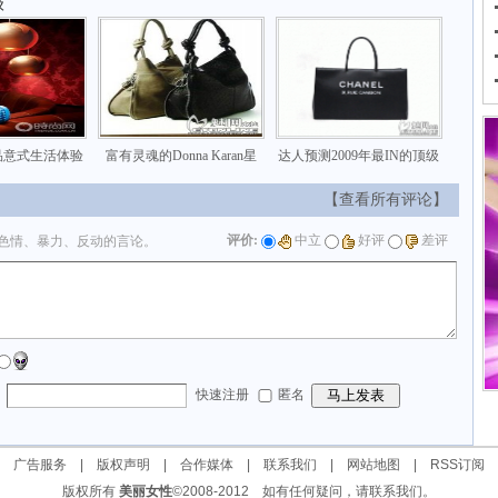
级
品意式生活体验
富有灵魂的Donna Karan星
达人预测2009年最IN的顶级
【查看所有评论】
评价:
中立
好评
差评
色情、暴力、反动的言论。
：
快速注册
匿名
|
广告服务
|
版权声明
|
合作媒体
|
联系我们
|
网站地图
|
RSS订阅
版权所有
美丽女性
©2008-2012 如有任何疑问，请联系我们。