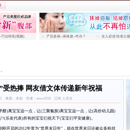
---巧治痔疮(视频)
产后多病--身体虚--咋办？
女人必读:给老公
>
”受热捧 网友借文体传递新年祝福
 12:02 来源：未知 作者：news2010 已有
人关注
(甲醛)离宝宝远一点，让(三聚氰胺)离宝宝远一点，让(高价幼儿园)
!!(乐友代表)所有的宝宝们祝天下(宝宝们平安健康)。
刚开启的2012年誉为“世界末日年”，就在世界末日论被众多粉丝