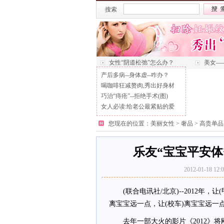
搜索
女性“阴道松弛”怎么办？
美女--
产后多病--身体虚--咋办？
喝咖啡狂减赘肉,秀出好身材
巧治“痔疮”--拒绝手术(图)
女人必读:给老公最紧贴的爱
您现在的位置：
美丽女性
>
奢品
>
高贵单品
乐友“宝宝平安体
2012-01-18
(联合电讯社/北京)--2012年，让
离宝宝远一点，让(校车)离宝宝远一点
去年一部大火的影片《2012》将刚