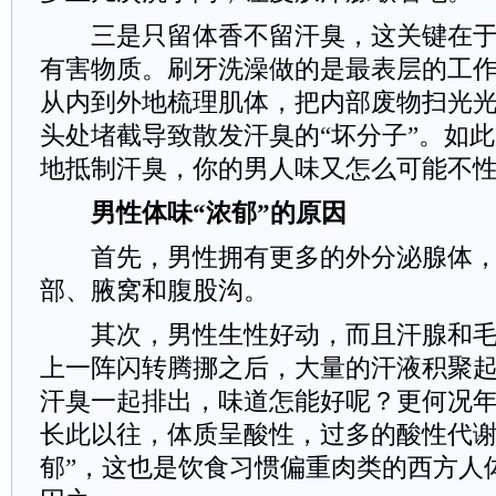
三是只留体香不留汗臭，这关键在于
有害物质。刷牙洗澡做的是最表层的工作
从内到外地梳理肌体，把内部废物扫光
头处堵截导致散发汗臭的“坏分子”。如
地抵制汗臭，你的男人味又怎么可能不
男性体味“浓郁”的原因
首先，男性拥有更多的外分泌腺体，
部、腋窝和腹股沟。
其次，男性生性好动，而且汗腺和毛
上一阵闪转腾挪之后，大量的汗液积聚
汗臭一起排出，味道怎能好呢？更何况
长此以往，体质呈酸性，过多的酸性代谢
郁”，这也是饮食习惯偏重肉类的西方人