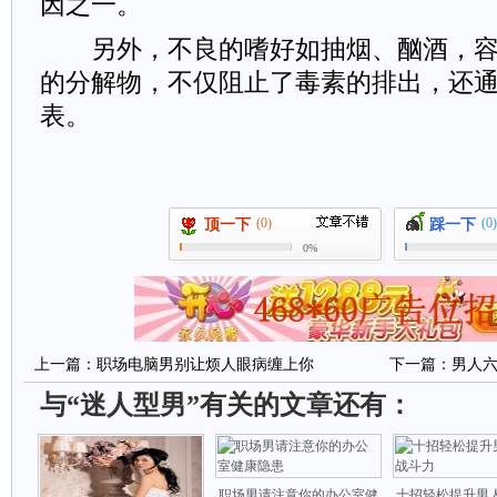
因之一。
另外，不良的嗜好如抽烟、酗酒，容
的分解物，不仅阻止了毒素的排出，还
表。
(0)
(0)
顶一下
踩一下
0%
上一篇：
职场电脑男别让烦人眼病缠上你
下一篇：
男人
与“迷人型男”有关的文章还有：
职场男请注意你的办公室健
十招轻松提升男