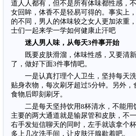
道人人都有，但不是所有体味都性感，
女回眸，体香不是轻易可得的。事实上
的不同，男人的体味较之女人更加浓重
士们一起来学一学如何健康止汗吧
迷人男人味，从每天3件事开始
既要皮肤滑溜，体味性感，又要清新
了，做好下面3件事情吧。
一是认真打理个人卫生，坚持每天洗
贴身衣物，每次刷牙超过5分钟。另外，
食物后即刻刷牙。
二是每天坚持饮用8杯清水，不能用
主要的两大通道就是输尿管和皮肤，不
右手发短信聊天的同时，左手就该拿个
多上几次洗手间，让皮肤汗腺歇着吧。