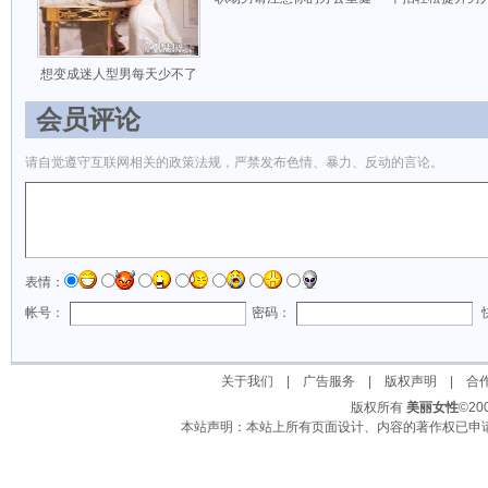
想变成迷人型男每天少不了
会员评论
请自觉遵守互联网相关的政策法规，严禁发布色情、暴力、反动的言论。
表情：
帐号：
密码：
关于我们
|
广告服务
|
版权声明
|
合
版权所有
美丽女性
©2
本站声明：本站上所有页面设计、内容的著作权已申