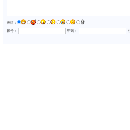
表情：
帐号：
密码：