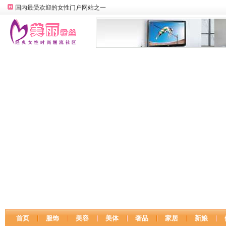
国内最受欢迎的女性门户网站之一
首页
服饰
美容
美体
奢品
家居
新娘