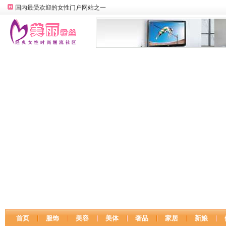
国内最受欢迎的女性门户网站之一
首页
服饰
美容
美体
奢品
家居
新娘