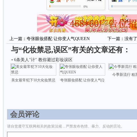
顶一下
踩一下
0%
上一篇：
夸张眼妆搭配 让你变人气QUEEN
下一篇：没有
与“化妆禁忌,误区”有关的文章还有：
6条美人"计" 教你避过彩妆误区
今季新流行 粗
美女最常犯下10大化妆禁忌
夸张眼妆搭配 让你变人气Q
会员评论
请自觉遵守互联网相关的政策法规，严禁发布色情、暴力、反动的言论。