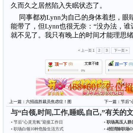
久而久之居然陷入失眠状态了。
同事都劝Lynn为自己的身体着想，
能带了，但Lynn也很无奈：“没办法，
就不见了。我只有晚上的时间才能理思绪
< 上一页
1
2
3
下一页 >
(0)
(0)
顶一下
踩一下
0%
上一篇：
六招战胜裁员焦虑症！图
下一篇：
节后“
与“白领,时间,工作,睡眠,自己,”有关的
节后“心灵充氧”迎接工作日
职场高压人群
职场白领10种危险生活方式
4招消除职场