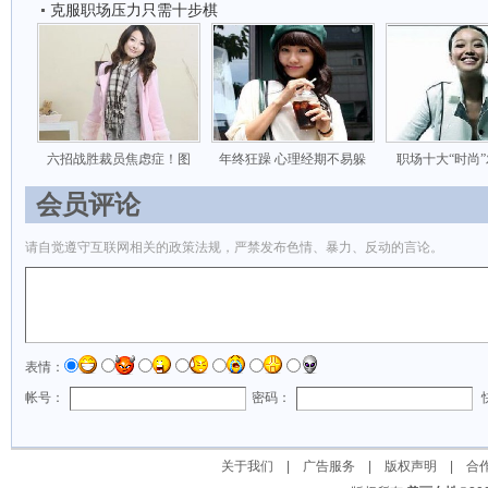
克服职场压力只需十步棋
六招战胜裁员焦虑症！图
年终狂躁 心理经期不易躲
职场十大“时尚
会员评论
请自觉遵守互联网相关的政策法规，严禁发布色情、暴力、反动的言论。
表情：
帐号：
密码：
关于我们
|
广告服务
|
版权声明
|
合