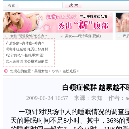
搜索
女性“阴道松弛”怎么办？
美女-----巧治痔疮(视频)
产后
产后多病--身体虚--咋办？
喝咖啡狂减赘肉,秀出好身材
巧治“痔疮”--拒绝手术(图)
女人必读:给老公最紧贴的爱
您现在的位置：
美丽女性
>
职场
>
轻松减压
>
白领症候群 越累越不
2009-06-24 16:57 来源：未知 作者：
一项针对职场中人的睡眠情况的调查
天的睡眠时间不足8小时。其中，36%