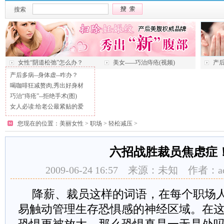
搜索
女性“阴道松弛”怎么办？
美女-----巧治痔疮(视频)
产后
产后多病--身体虚--咋办？
喝咖啡狂减赘肉,秀出好身材
巧治“痔疮”--拒绝手术(图)
女人必读:给老公最紧贴的爱
您现在的位置：
美丽女性
>
职场
>
轻松减压
>
六招战胜裁员焦虑症
2009-06-24 16:57 来源：未知 作者：
降薪、裁员这样的词语，在每个职场
易触动管理生存恐惧感的神经区域。在