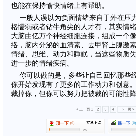
也能在保持愉快情绪上有帮助。
一般人误以为负面情绪来自于外在压
格懦弱或者钻牛角尖的人才有，其实情
大脑由亿万个神经细胞连接，组成一个
络，脑内分泌的血清素、去甲肾上腺激
情绪、思维、动力和睡眠，当这些物质
进一步的情绪疾病。
你可以做的是，多些让自己回忆那些
你开始发现有了更多的工作动力和创意
裁掉你，但你可以努力把被裁的可能性
< 上一页
1
2
3
4
下一页 >
(0)
(0)
顶一下
踩一下
0%