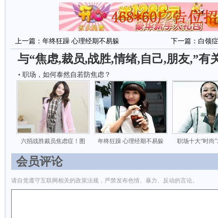
上一篇：
年终狂躁 心理经期不易躲
下一篇：
白领症
与“焦虑,裁员,战胜,情绪,自己,朋友,”
职场，如何泰然自若防焦虑？
六招战胜裁员焦虑症！图
年终狂躁 心理经期不易躲
职场十大“时尚
会员评论
请自觉遵守互联网相关的政策法规，严禁发布色情、暴力、反动的言论。