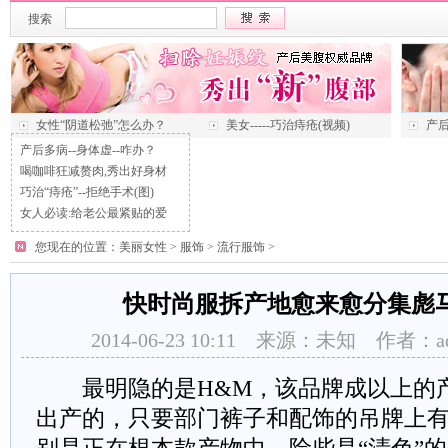
搜索
女性“阴道松弛”怎么办？
美女-----巧治痔疮(视频)
产后
产后多病--身体虚--咋办？
喝咖啡狂减赘肉,秀出好身材
巧治“痔疮”--拒绝手术(图)
女人必读:给老公最紧贴的爱
您现在的位置：
美丽女性
>
服饰
>
流行服饰
>
快时尚服拆产地愈来愈分集彪
2014-06-23 10:11 来源：未知 作者：
最明隐的是H&M，该品牌成以上的产
出产的，只要部门裤子和配饰的吊牌上