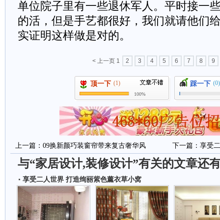
单位院子里有一些退休军人。平时接一
的活，但是手艺都很好，我们就请他们
实证明这样做是对的。
< 上一页
1
2
3
4
5
6
7
8
9
(1)
(0)
顶一下
踩一下
100%
上一篇：
09换新颜巧装窗帘带来复古奢华风
下一篇：
享受二
与“家居设计,装修设计”有关的文章还
享受二人世界 打造绚丽紫色薰衣草小窝