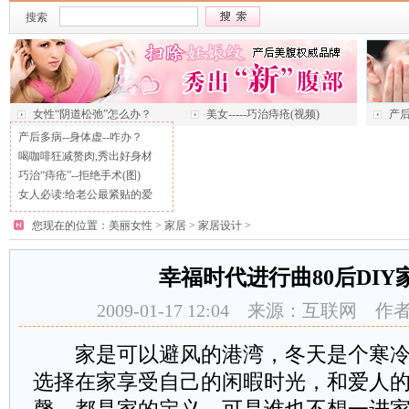
搜索
女性“阴道松弛”怎么办？
美女-----巧治痔疮(视频)
产后
产后多病--身体虚--咋办？
喝咖啡狂减赘肉,秀出好身材
巧治“痔疮”--拒绝手术(图)
女人必读:给老公最紧贴的爱
您现在的位置：
美丽女性
>
家居
>
家居设计
>
幸福时代进行曲80后DIY
2009-01-17 12:04 来源：互联网
家是可以避风的港湾，冬天是个寒冷
选择在家享受自己的闲暇时光，和爱人