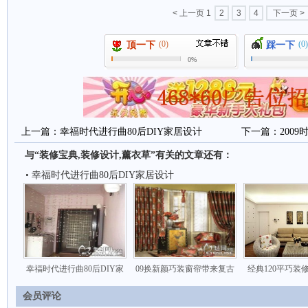
< 上一页
1
2
3
4
下一页 >
(0)
(0)
顶一下
踩一下
0%
上一篇：
幸福时代进行曲80后DIY家居设计
下一篇：
200
与“装修宝典,装修设计,薰衣草”有关的文章还有：
幸福时代进行曲80后DIY家居设计
幸福时代进行曲80后DIY家
09换新颜巧装窗帘带来复古
经典120平巧装
会员评论