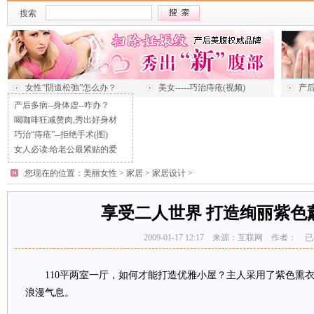
搜索
女性“阴道松弛”怎么办？
美女-----巧治痔疮(视频)
产后
产后多病--身体虚--咋办？
喝咖啡狂减赘肉,秀出好身材
巧治“痔疮”--拒绝手术(图)
女人必读:给老公最紧贴的爱
您现在的位置：
美丽女性
>
家居
>
家居设计
>
享受二人世界 打造绚丽紫色
2009-01-17 12:17 来源：互联网 作者： 
110平两室一厅，如何才能打造优雅小屋？主人采用了紫色熏衣
浪漫气息。