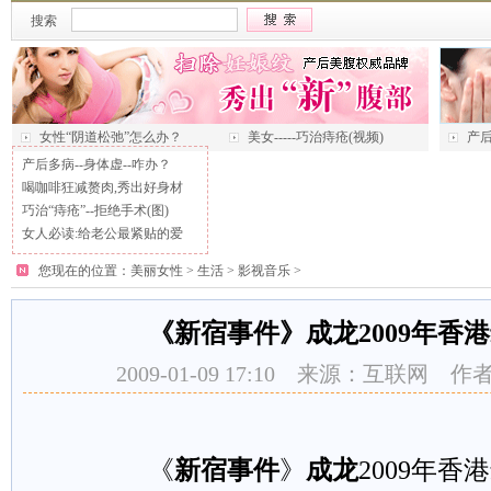
搜索
女性“阴道松弛”怎么办？
美女-----巧治痔疮(视频)
产后
产后多病--身体虚--咋办？
喝咖啡狂减赘肉,秀出好身材
巧治“痔疮”--拒绝手术(图)
女人必读:给老公最紧贴的爱
您现在的位置：
美丽女性
>
生活
>
影视音乐
>
《新宿事件》成龙2009年香
2009-01-09 17:10 来源：互联网
《
新宿事件
》
成龙
2009年香