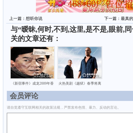
上一篇：
想听你说
下一篇：
最真
与“暧昧,何时,不到,这里,是不是,眼前,同
关的文章还有：
《新宿事件》成龙2009年香
火热美剧《越狱》春季将离
会员评论
请自觉遵守互联网相关的政策法规，严禁发布色情、暴力、反动的言论。