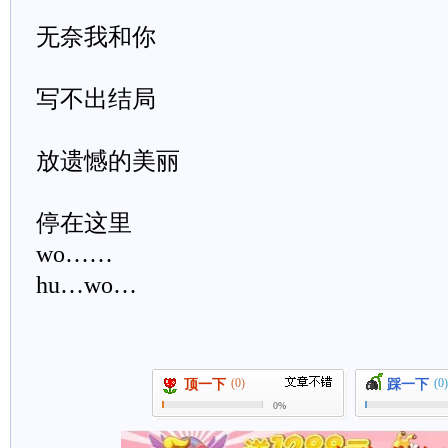
无奈我和你
写不出结局
放遗憾的美丽
停在这里
wo……
hu…wo…
(0)
(0)
顶一下
踩一下
0%