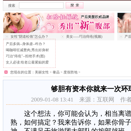
搜索
女性“阴道松弛”怎么办？
美女-----巧治痔疮(视频)
产后
产后多病--身体虚--咋办？
喝咖啡狂减赘肉,秀出好身材
巧治“痔疮”--拒绝手术(图)
女人必读:给老公最紧贴的爱
您现在的位置：
美丽女性
>
奢品
>
度假胜地
>
够胆有资本你就来一次环球
2009-01-08 13:41 来源：互联网
这个想法，你可能会认为，相当离谱
熟，如何搞定？我来告诉你，如果你骨