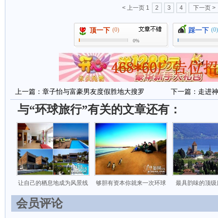
< 上一页
1
2
3
4
下一页 >
(0)
(0)
顶一下
踩一下
0%
上一篇：
章子怡与富豪男友度假胜地大搜罗
下一篇：
走进神
与“环球旅行”有关的文章还有：
让自己的栖息地成为风景线
够胆有资本你就来一次环球
最具韵味的顶级
会员评论