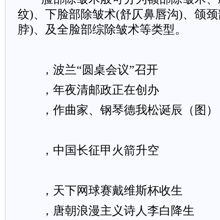
纹)、下脸部除皱术(舒仄鼻唇沟)、颌颈
脖)、及全脸部综除皱术等类型。
，波兰“圆桌会议”召开
，年夜清邮政正在创办
，作曲家、钢琴德我松诞辰（图）
，中国长征甲火箭升空
，天下网球赛戴维斯杯收生
，唐朝浪漫主义诗人李白降生