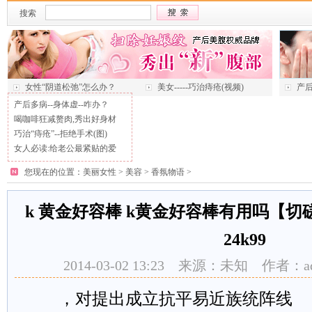
搜索
女性“阴道松弛”怎么办？
美女-----巧治痔疮(视频)
产后
产后多病--身体虚--咋办？
喝咖啡狂减赘肉,秀出好身材
巧治“痔疮”--拒绝手术(图)
女人必读:给老公最紧贴的爱
您现在的位置：
美丽女性
>
美容
>
香氛物语
>
k 黄金好容棒 k黄金好容棒有用吗【切磋】
24k99
2014-03-02 13:23 来源：未知 作者：
，对提出成立抗平易近族统阵线