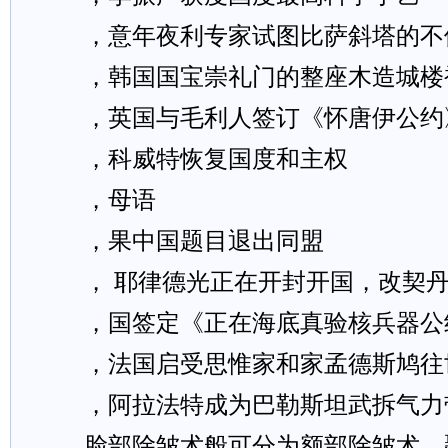
，意年夜利专家试图比萨斜塔的不
，韩国国宝崇礼门的整座木造城楼
，英国与毛利人签订《怀唐伊公约
，科威特恢复国度和主权
，母语
，果中国题目退出同盟
， 耶律德光正在开封开国，改契丹
，国签定《正在海底真验核兵器公
，法国启受思惟家和家孟德斯鸠往
，阿拉法特成为巴勒斯坦武拆气力
脸部除皱术般可分为额部除皱术、颞