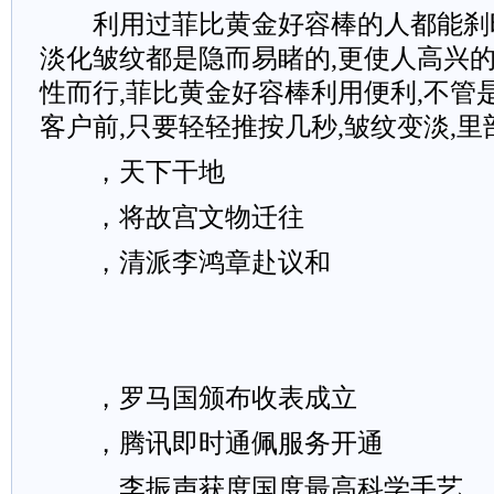
利用过菲比黄金好容棒的人都能刹时
淡化皱纹都是隐而易睹的,更使人高兴的
性而行,菲比黄金好容棒利用便利,不管
客户前,只要轻轻推按几秒,皱纹变淡,里
，天下干地
，将故宫文物迁往
，清派李鸿章赴议和
，罗马国颁布收表成立
，腾讯即时通佩服务开通
，李振声获度国度最高科学手艺