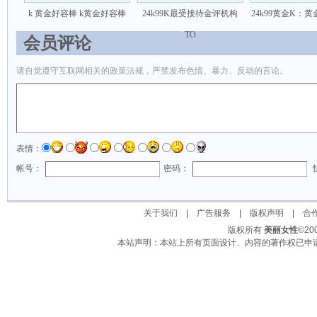
k 黄金好容棒 k黄金好容棒
24k99K最受接待金评机构
24k99黄金K：
TO
会员评论
请自觉遵守互联网相关的政策法规，严禁发布色情、暴力、反动的言论。
表情：
帐号：
密码：
关于我们
|
广告服务
|
版权声明
|
合
版权所有
美丽女性
©2
本站声明：本站上所有页面设计、内容的著作权已申