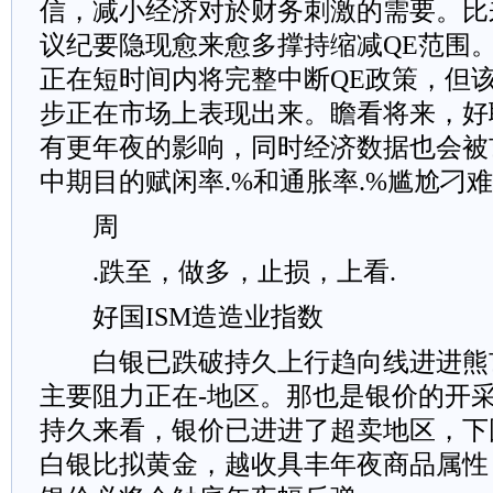
信，减小经济对於财务刺激的需要。比
议纪要隐现愈来愈多撑持缩减QE范围
正在短时间内将完整中断QE政策，但
步正在市场上表现出来。瞻看将来，好
有更年夜的影响，同时经济数据也会被
中期目的赋闲率.%和通胀率.%尴尬刁
周
.跌至，做多，止损，上看.
好国ISM造造业指数
白银已跌破持久上行趋向线进进熊市
主要阻力正在-地区。那也是银价的开
持久来看，银价已进进了超卖地区，下
白银比拟黄金，越收具丰年夜商品属性