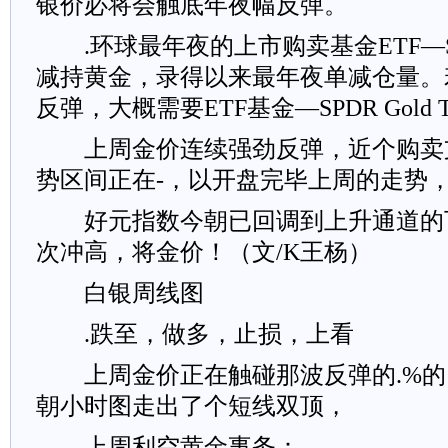
银价必将会触底年夜幅反弹。
.环球最年夜的上市购卖基金ETF―SPDR 
减持黄金，录得以来最年夜单减仓量。
反弹，大概需要ETF基金―SPDR Gold 
上周金价连续强劲反弹，近个购卖
势区间正在-，以开盘完毕上周的走势
好元指数今朝已回调到上升通道的
次冲高，将金价！（文/K王杨）
白银周线图
.跌至，做多，止损，上看
上周金价正在触碰那波反弹的.%的
朝小时图走出了个短线双顶，
上周利空黄金事务：