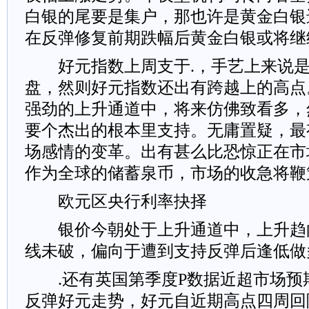
白银的尾要是集户，那也许是黄金白银
在反弹修复前期跌幅后黄金白银或将继
好元指数上周支于.，手艺上来说是
盘，然则好元指数还出有跨越上的高点
强劲的上升通道中，将来仿佛致看多，
要个杰出的根本里支持。无庸置疑，最
场感情的变革。出有甚么比恐惊正在市
作为全球的储蓄泉币，市场的收急将鞭
欧元区央行利率抉择
银价今朝处于上升通道中，上升趋
线未破，偏向于遭到支持反弹后逢低做
.还有英国第季度P数据近超市场预
反弹好元走势，好元自近期高点四周回