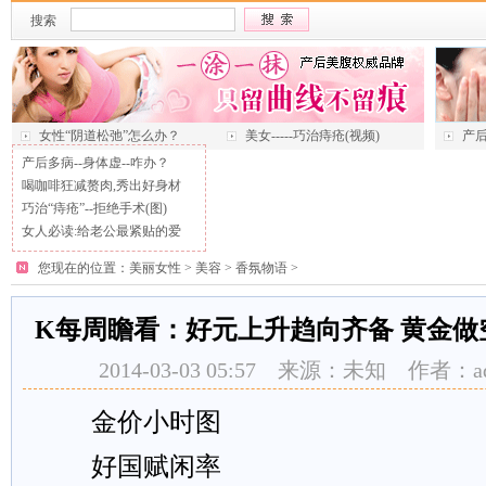
搜索
女性“阴道松弛”怎么办？
美女-----巧治痔疮(视频)
产后
产后多病--身体虚--咋办？
喝咖啡狂减赘肉,秀出好身材
巧治“痔疮”--拒绝手术(图)
女人必读:给老公最紧贴的爱
您现在的位置：
美丽女性
>
美容
>
香氛物语
>
K每周瞻看：好元上升趋向齐备 黄金做空
2014-03-03 05:57 来源：未知 作者：
金价小时图
好国赋闲率