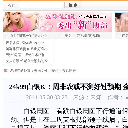
搜索
女性“阴道松弛”怎么办？
美女-----巧治痔疮(视频)
产后
产后多病--身体虚--咋办？
喝咖啡狂减赘肉,秀出好身材
巧治“痔疮”--拒绝手术(图)
女人必读:给老公最紧贴的爱
您现在的位置：
美丽女性
>
美容
>
香氛物语
>
24k99白银K：周非农或不测好过预期
2014-05-30 03:23 来源：未知 作者：
白银周图：看跌白银周图下行通道保
劲。但是正在上周支根抵部锤子线后，