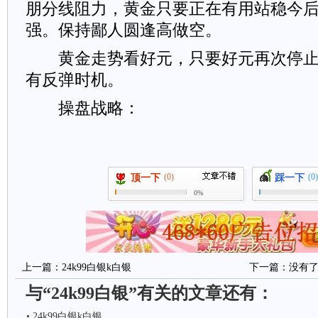
朋分线阻力，黄金只要正在有用站稳今
强。保持鄙人圆逢高做空。
黄金走势看好元，只要好元再次停止
有反弹时机。
操盘战略：
(0)
(0)
顶一下
踩一下
0%
上一篇：
24k99白银k白银
下一篇：没有
与“24k99白银”有关的文章还有：
24k99白银k白银