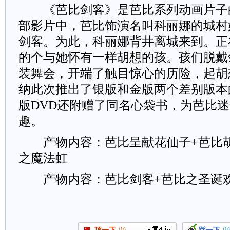
《芭比剑客》是芭比系列动画片子
部影片中，芭比饰演名叫科丽娜的城村
剑客。为此，科丽娜背井离城来到。正
的个与她怀有一样胡想的孩。孩们脱戴
装舞会，开端了触目惊心的历险，起胡
纳此次推出了银版和金版两个差别版本
版DVD还附赠了同名心袋书，为芭比
趣。
产物内容：芭比呈献花仙子+芭比胡
之魔法虹
产物内容：芭比剑客+芭比之圣诞欢
(0)
(0)