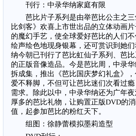
刊行：中录华纳家庭有限
芭比片子系列是由举芭比公主之三剑
比剑客》欢喜上市世出品的立体动画片
的魔幻手艺，使全球爱好芭比的人们不
绘声绘色地现身银幕，还可赏识到她们
纳今朝已刊行了芭比虹仙子系列、芭比
的正版音像造品。今是芭比周，中录华
拆成集，推出《芭比国庆梦幻礼盒》，
爱不释脚，不但可让芭比迷们次看过瘾
需求。除此以中，中录华纳还为广年夜
厚多的芭比礼物，让购置正版DVD的
值，起参加芭比的粉红天下。
组图：徐静蕾模拟墨莉造型