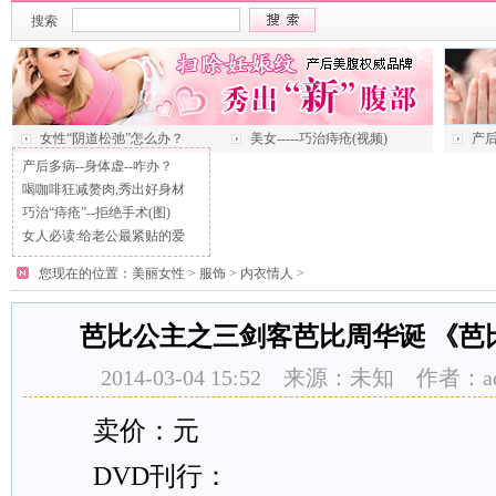
搜索
女性“阴道松弛”怎么办？
美女-----巧治痔疮(视频)
产后
产后多病--身体虚--咋办？
喝咖啡狂减赘肉,秀出好身材
巧治“痔疮”--拒绝手术(图)
女人必读:给老公最紧贴的爱
您现在的位置：
美丽女性
>
服饰
>
内衣情人
>
芭比公主之三剑客芭比周华诞 《芭
2014-03-04 15:52 来源：未知 作者：
卖价：元
DVD刊行：