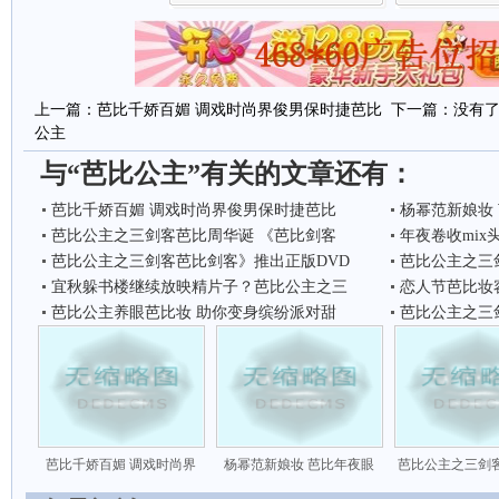
上一篇：
芭比千娇百媚 调戏时尚界俊男保时捷芭比
下一篇：没有
公主
与“芭比公主”有关的文章还有：
芭比千娇百媚 调戏时尚界俊男保时捷芭比
杨幂范新娘妆 
芭比公主之三剑客芭比周华诞 《芭比剑客
年夜卷收mix
芭比公主之三剑客芭比剑客》推出正版DVD
芭比公主之三
宜秋躲书楼继续放映精片子？芭比公主之三
恋人节芭比妆
芭比公主养眼芭比妆 助你变身缤纷派对甜
芭比公主之三
芭比千娇百媚 调戏时尚界
杨幂范新娘妆 芭比年夜眼
芭比公主之三剑