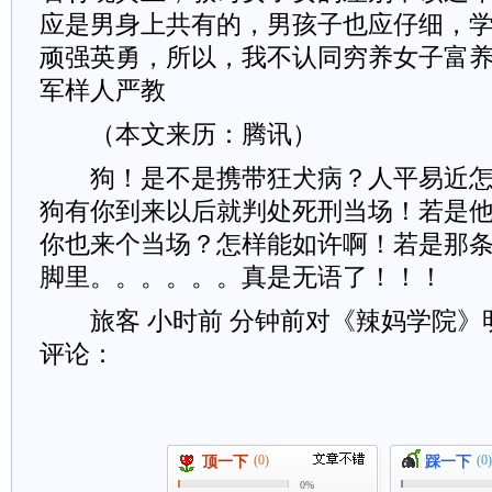
应是男身上共有的，男孩子也应仔细，
顽强英勇，所以，我不认同穷养女子富
军样人严教
（本文来历：腾讯）
狗！是不是携带狂犬病？人平易近怎
狗有你到来以后就判处死刑当场！若是
你也来个当场？怎样能如许啊！若是那
脚里。。。。。。真是无语了！！！
旅客 小时前 分钟前对《辣妈学院》明
评论：
(0)
(0)
顶一下
踩一下
0%