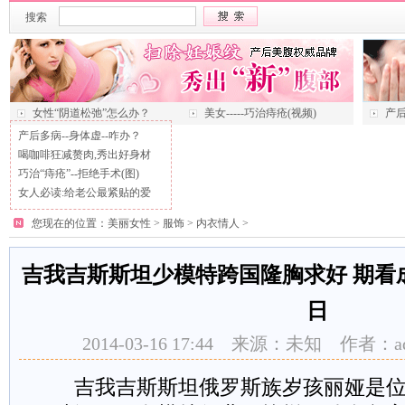
搜索
女性“阴道松弛”怎么办？
美女-----巧治痔疮(视频)
产后
产后多病--身体虚--咋办？
喝咖啡狂减赘肉,秀出好身材
巧治“痔疮”--拒绝手术(图)
女人必读:给老公最紧贴的爱
您现在的位置：
美丽女性
>
服饰
>
内衣情人
>
吉我吉斯斯坦少模特跨国隆胸求好 期看成为
日
2014-03-16 17:44 来源：未知 作者：
吉我吉斯斯坦俄罗斯族岁孩丽娅是位