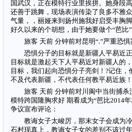
国武汉，正在模特行业里挨拼。她身段
还善于跳舞，现场表演传染了良多不雅
气量，，丽娅来到扬州施我好启受丰胸
好久以来的个胡想，由于她要做个“芭比
旅客 天前 分钟前对昆明“.”严重恐
恐惧分子的目标就是新疆人平易近正
目标就是激起天下人平易近对新疆人的
目标，我们起向恐惧分子亮剑！?记住，
不及代表新疆，不代表任何教平易近族
旅客 天前 分钟前对川阆中当街捕杀
模特跨国隆胸求好 期看成为“芭比2014
争议宣布评论：
教诲女子太峻厉，那末女子会成为冷
石村现真上，教诲女子女的差别不该过