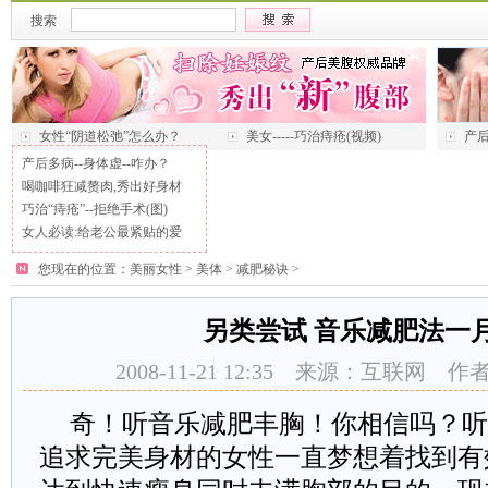
搜索
女性“阴道松弛”怎么办？
美女-----巧治痔疮(视频)
产后
产后多病--身体虚--咋办？
喝咖啡狂减赘肉,秀出好身材
巧治“痔疮”--拒绝手术(图)
女人必读:给老公最紧贴的爱
您现在的位置：
美丽女性
>
美体
>
减肥秘诀
>
另类尝试 音乐减肥法一
2008-11-21 12:35 来源：互联网
奇！听音乐减肥丰胸！你相信吗？听
追求完美身材的女性一直梦想着找到有