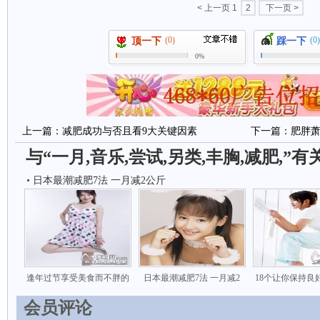
< 上一页
1
2
下一页 >
(0)
(0)
顶一下
踩一下
0%
上一篇：
减肥成功与否且看9大关键因素
下一篇：
肥胖
与“一月,音乐,尝试,另类,丰胸,减肥,”
日本最潮减肥7法 一月减2公斤
逢年过节享受美食而不胖的
日本最潮减肥7法 一月减2
18个让你保持良
会员评论