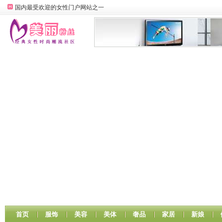
国内最受欢迎的女性门户网站之一
首页
服饰
美容
美体
奢品
家居
新娘