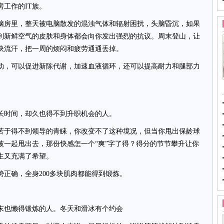
工作的IT族。
电脑房里，整天被电脑散发的混浊气体和辐射困扰，头脑昏沉，如果
到新鲜空气的皮肤和身体都会向你发出强烈的抗议。周末登山，让
快流汗，把一周的烦闷和疲劳通通丢掉。
动，可以促进新陈代谢，加速血液循环，还可以提高耐力和腿部力
长时间，却久也得不到升职机会的人。
苦于得不到领导的青睐，你改变不了这种境况，但当你甩出保龄球
被一起甩出去，那份快感怎一个“爽”字了得？得分的节节攀升让你
生又充满了希望。
正确，全身200多块肌肉都能得到锻炼。
末也懒得锻炼的人。冬天和滑冰有个约会