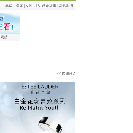
幸福百像园
|
女性问吧
|
恋爱故事
|
网站地图
最紧贴
<< 返回频道