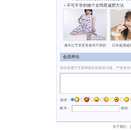
不可不学的矮个女明星减肥方法
逢年过节享受美食而不胖的
日本最潮减肥
会员评论
请自觉遵守互联网相关的政策法规，严禁发布
表情：
帐号：
密码
关于我们