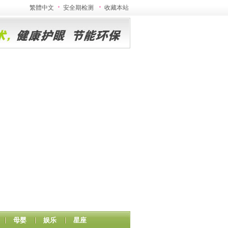
繁體中文
安全期检测
收藏本站
母婴
娱乐
星座