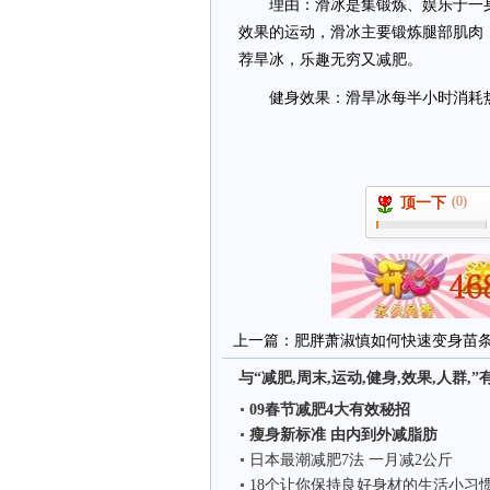
理由：滑冰是集锻炼、娱乐于一
效果的运动，滑冰主要锻炼腿部肌肉
荐旱冰，乐趣无穷又减肥。
健身效果：滑旱冰每半小时消耗
(0)
顶一下
上一篇：
肥胖萧淑慎如何快速变身苗
与“减肥,周末,运动,健身,效果,人群,
09春节减肥4大有效秘招
瘦身新标准 由内到外减脂肪
日本最潮减肥7法 一月减2公斤
18个让你保持良好身材的生活小习