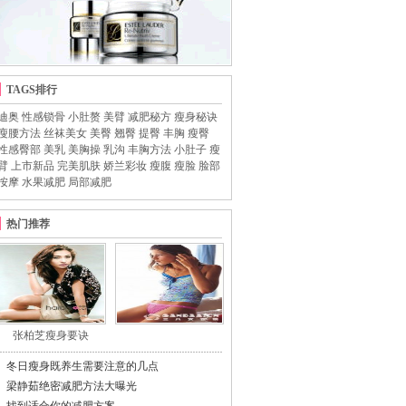
TAGS排行
迪奥
性感锁骨
小肚赘
美臂
减肥秘方
瘦身秘诀
瘦腰方法
丝袜美女
美臀
翘臀
提臀
丰胸
瘦臀
性感臀部
美乳
美胸操
乳沟
丰胸方法
小肚子
瘦
臂
上市新品
完美肌肤
娇兰彩妆
瘦腹
瘦脸
脸部
按摩
水果减肥
局部减肥
热门推荐
张柏芝瘦身要诀
冬日瘦身既养生需要注意的几点
梁静茹绝密减肥方法大曝光