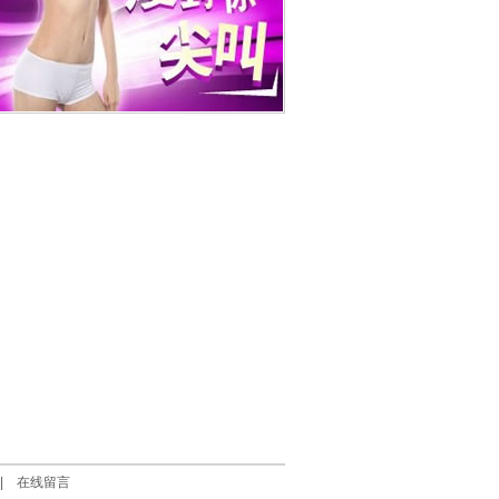
|
在线留言