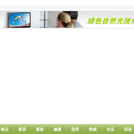
奢品
家居
新娘
健康
型男
情感
生活
职场