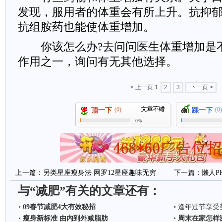
发现，服用者的体重会有所上升。抗抑郁
抗组胺药也能使体重增加。
你该怎么办?去问问医生体重增加是
作用之一，询问有无其他选择。
< 上一页
1
2
3
下一页 >
(0)
(0)
顶一下
踩一下
0%
上一篇：
另类星座瘦身法 网罗12星座趣味无穷
下一篇：
懒人P
与“减肥”有关的文章还有：
09春节减肥4大有效秘招
逢年过节享受
瘦身新标准 由内到外减脂肪
周末在家怎样