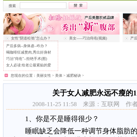
搜索
女性“阴道松弛”怎么办？
美女-----巧治痔疮(视频)
产后
产后多病--身体虚--咋办？
喝咖啡狂减赘肉,秀出好身材
巧治“痔疮”--拒绝手术(图)
女人必读:给老公最紧贴的爱
您现在的位置：
美丽女性
>
美体
>
减肥秘诀
>
关于女人减肥永远不瘦的1
2008-11-25 11:58 来源：互联网
1、你是不是睡得很少？
睡眠缺乏会降低一种调节身体脂肪的